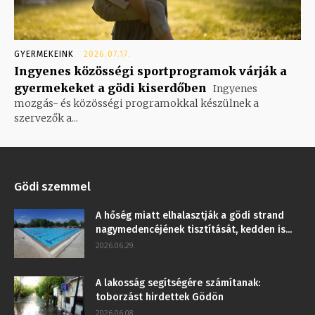
GYERMEKEINK
2026.07.17.
Ingyenes közösségi sportprogramok várják a
gyermekeket a gödi kiserdőben
Ingyenes
mozgás- és közösségi programokkal készülnek a
szervezők a...
Gödi szemmel
A hőség miatt elhalasztják a gödi strand
nagymedencéjének tisztítását, kedden is...
2026.06.29.
A lakosság segítségére számítanak:
toborzást hirdettek Gödön
2026.06.08.