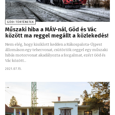
GÖDI TÖRTÉNETEK
Műszaki hiba a MÁV-nál, Göd és Vác
között ma reggel megállt a közlekedés!
Nem elég, hogy kisiklott kedden a Rákospalota-Újpest
állomáson egy tehervonat, csütörtök reggel egy műszaki
hibás motorvonat akadályozta a forgalmat, ezért Göd és
Vác között...
2021.07.15.