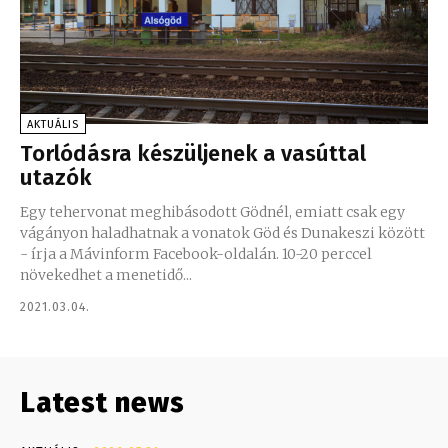
AKTUÁLIS
Torlódásra készüljenek a vasúttal
utazók
Egy tehervonat meghibásodott Gödnél, emiatt csak egy
vágányon haladhatnak a vonatok Göd és Dunakeszi között
- írja a Mávinform Facebook-oldalán. 10-20 perccel
növekedhet a menetidő...
2021.03.04.
Latest news