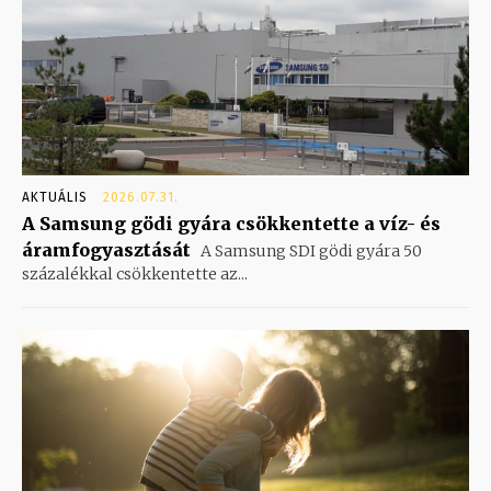
AKTUÁLIS
2026.07.31.
A Samsung gödi gyára csökkentette a víz- és
áramfogyasztását
A Samsung SDI gödi gyára 50
százalékkal csökkentette az...