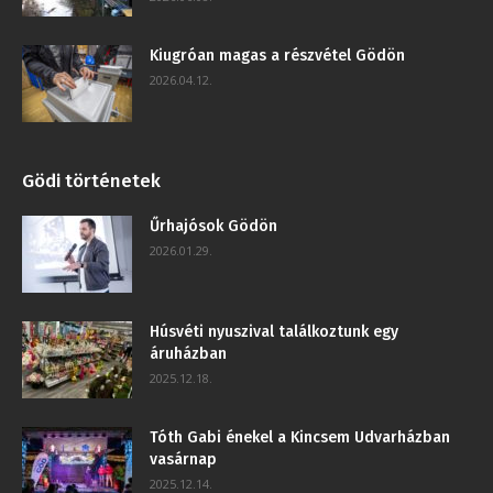
Kiugróan magas a részvétel Gödön
2026.04.12.
Gödi történetek
Űrhajósok Gödön
2026.01.29.
Húsvéti nyuszival találkoztunk egy
áruházban
2025.12.18.
Tóth Gabi énekel a Kincsem Udvarházban
vasárnap
2025.12.14.