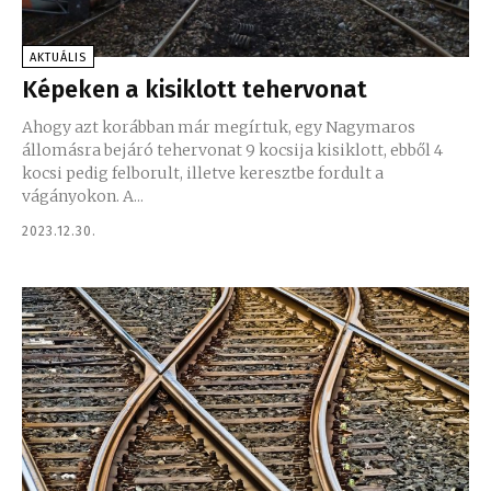
AKTUÁLIS
Képeken a kisiklott tehervonat
Ahogy azt korábban már megírtuk, egy Nagymaros
állomásra bejáró tehervonat 9 kocsija kisiklott, ebből 4
kocsi pedig felborult, illetve keresztbe fordult a
vágányokon. A...
2023.12.30.