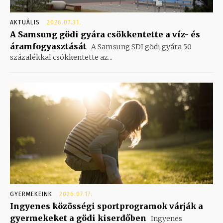
AKTUÁLIS
2026.07.31.
A Samsung gödi gyára csökkentette a víz- és
áramfogyasztását
A Samsung SDI gödi gyára 50
százalékkal csökkentette az...
GYERMEKEINK
2026.07.17.
Ingyenes közösségi sportprogramok várják a
gyermekeket a gödi kiserdőben
Ingyenes