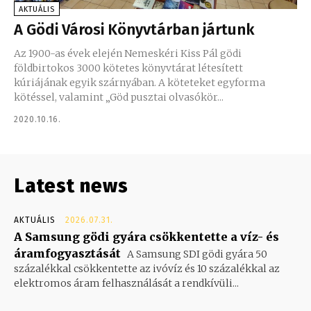
AKTUÁLIS
A Gödi Városi Könyvtárban jártunk
Az 1900-as évek elején Nemeskéri Kiss Pál gödi
földbirtokos 3000 kötetes könyvtárat létesített
kúriájának egyik szárnyában. A köteteket egyforma
kötéssel, valamint „Göd pusztai olvasókör...
2020.10.16.
Latest news
AKTUÁLIS
2026.07.31.
A Samsung gödi gyára csökkentette a víz- és
áramfogyasztását
A Samsung SDI gödi gyára 50
százalékkal csökkentette az ivóvíz és 10 százalékkal az
elektromos áram felhasználását a rendkívüli...