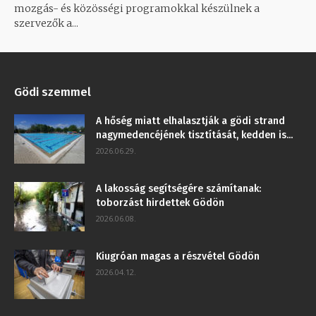
mozgás- és közösségi programokkal készülnek a
szervezők a...
Gödi szemmel
A hőség miatt elhalasztják a gödi strand
nagymedencéjének tisztítását, kedden is...
2026.06.29.
A lakosság segítségére számítanak:
toborzást hirdettek Gödön
2026.06.08.
Kiugróan magas a részvétel Gödön
2026.04.12.