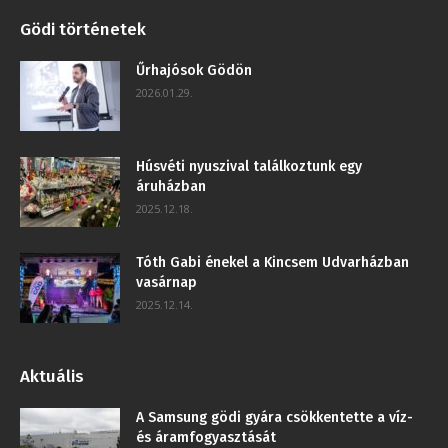
Gödi történetek
Űrhajósok Gödön
2026.01.29.
Húsvéti nyuszival találkoztunk egy
áruházban
2025.12.18.
Tóth Gabi énekel a Kincsem Udvarházban
vasárnap
2025.12.14.
Aktuális
A Samsung gödi gyára csökkentette a víz-
és áramfogyasztását