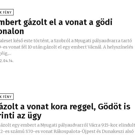
K FÉNY
mbert gázolt el a vonat a gödi
onalon
aleset késő este történt, a Szobról a Nyugati pályaudvarra tartó
es vonat fél 10 után gázolt el egy embert Vácnál. A helyszínelés
éig,...
2.04.14.
K FÉNY
ázolt a vonat kora reggel, Gödöt is
rinti az ügy
ázolt egy embert a Nyugati pályaudvarról Vácra 9:15-kor elindul
72-es számú S70-es vonat Rákospalota-Újpest és Dunakeszi alsó