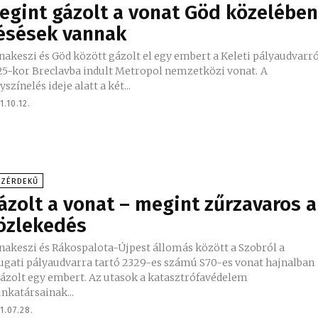
egint gázolt a vonat Göd közelében
ésések vannak
akeszi és Göd között gázolt el egy embert a Keleti pályaudvarr
25-kor Breclavba indult Metropol nemzetközi vonat. A
yszínelés ideje alatt a két...
1.10.12.
ÖZÉRDEKŰ
ázolt a vonat – megint zűrzavaros a
özlekedés
nakeszi és Rákospalota-Újpest állomás között a Szobról a
ugati pályaudvarra tartó 2329-es számú S70-es vonat hajnalban
gázolt egy embert. Az utasok a katasztrófavédelem
nkatársainak...
1.07.28.