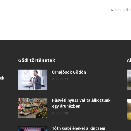
4. oldal a 5-
Gödi történetek
A
Űrhajósok Gödön
ek
2026.01.29.
Húsvéti nyuszival találkoztunk
egy áruházban
2025.12.18.
Tóth Gabi énekel a Kincsem