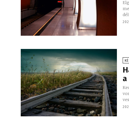
Elg
me
202
KÉ
H
a
Ked
von
202