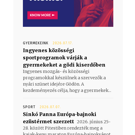
GYERMEKEINK
2026.07.17.
Ingyenes közösségi
sportprogramok várják a
gyermekeket a gödi kiserdőben
Ingyenes mozgás- és közösségi
programokkal készülnek a szervezők a
nyári szünet idejére Gödön. A
kezdeményezés célja, hogy a gyermekek...
SPORT
2026.07.07.
Sinkó Panna Európa-bajnoki
ezüstérmet szerzett
2026. június 25-
28. között Pitestiben rendezték meg a
kajak-kenu maraton Európa-bajnokságot,