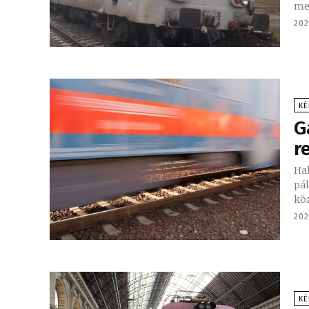
meg
202
KÉ
G
r
Hal
pál
202
KÉ