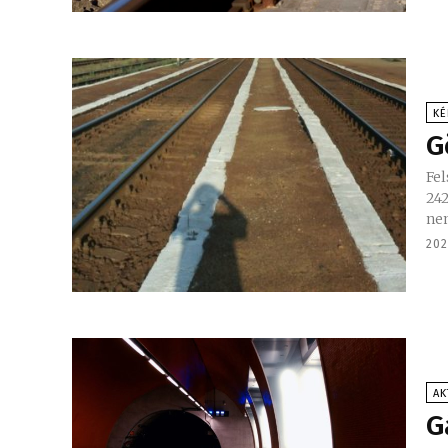
KÉ
G
Fel
24
202
AK
G