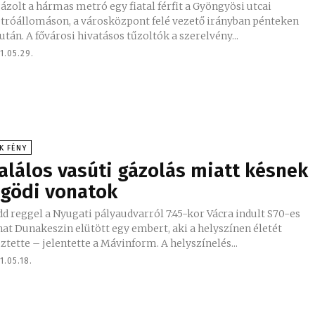
ázolt a hármas metró egy fiatal férfit a Gyöngyösi utcai
tróállomáson, a városközpont felé vezető irányban pénteken
délután. A fővárosi hivatásos tűzoltók a szerelvény...
1.05.29.
K FÉNY
alálos vasúti gázolás miatt késnek
 gödi vonatok
d reggel a Nyugati pályaudvarról 7:45-kor Vácra indult S70-es
at Dunakeszin elütött egy embert, aki a helyszínen életét
vesztette – jelentette a Mávinform. A helyszínelés...
1.05.18.