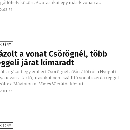
állóhely között. Az utasokat egy másik vonatra...
2.03.31.
K FÉNY
ázolt a vonat Csörögnél, több
eggeli járat kimaradt
álra gázolt egy embert Csörögnél a Vácrátótról a Nyugati
yaudvarra tartó, utasokat nem szállító vonat szerda reggel -
közölte a Mávinform. Vác és Vácrátót között...
2.01.26.
K FÉNY