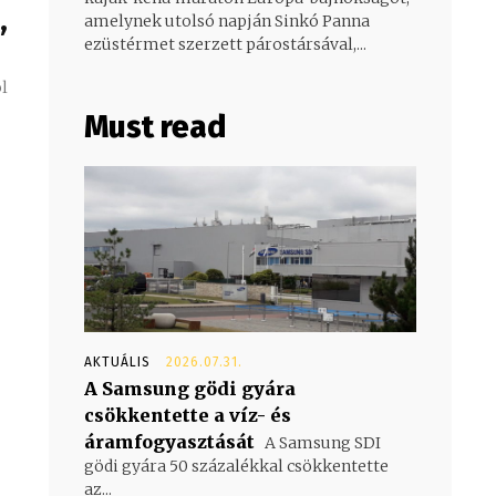
,
amelynek utolsó napján Sinkó Panna
ezüstérmet szerzett párostársával,...
ól
Must read
AKTUÁLIS
2026.07.31.
A Samsung gödi gyára
csökkentette a víz- és
áramfogyasztását
A Samsung SDI
gödi gyára 50 százalékkal csökkentette
az...