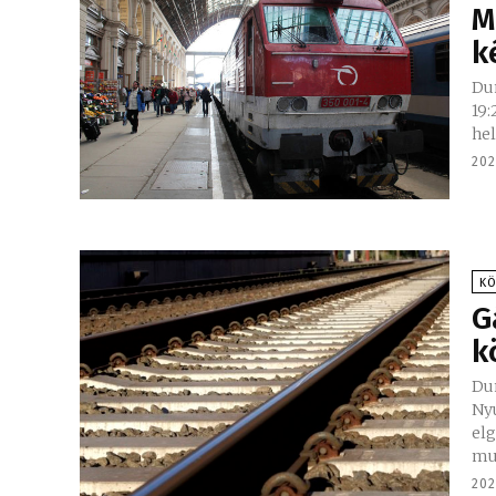
M
k
Dun
19:
hel
202
K
G
k
Du
Ny
el
mu
202