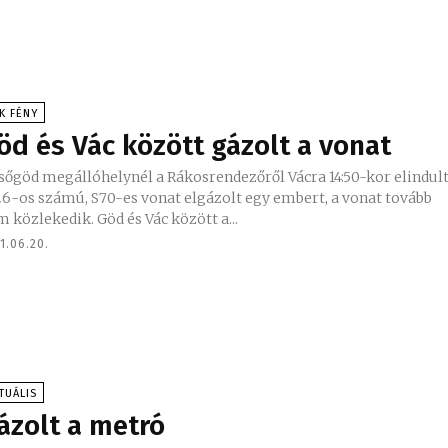
K FÉNY
öd és Vác között gázolt a vonat
sőgöd megállóhelynél a Rákosrendezőről Vácra 14:50-kor elindul
26-os számú, S70-es vonat elgázolt egy embert, a vonat tovább
nem közlekedik. Göd és Vác között a...
1.06.20.
TUÁLIS
ázolt a metró