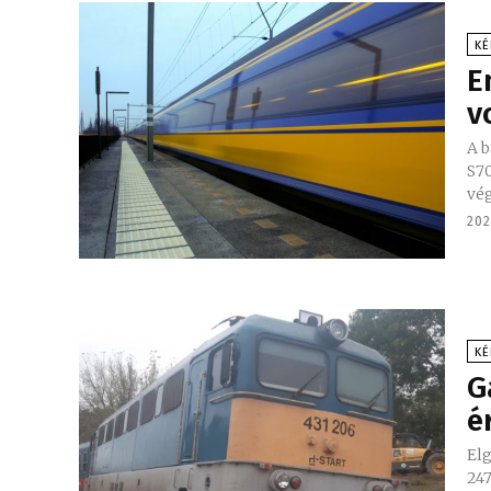
KÉ
E
v
A b
S70-
vég
202
KÉ
G
é
Elg
24