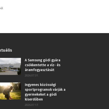
ból
ktuális
A Samsung gödi gyára
csökkentette a víz- és
áramfogyasztását
2026.07.31.
Ingyenes közösségi
sportprogramok várják a
gyermekeket a gödi
kiserdőben
2026.07.17.