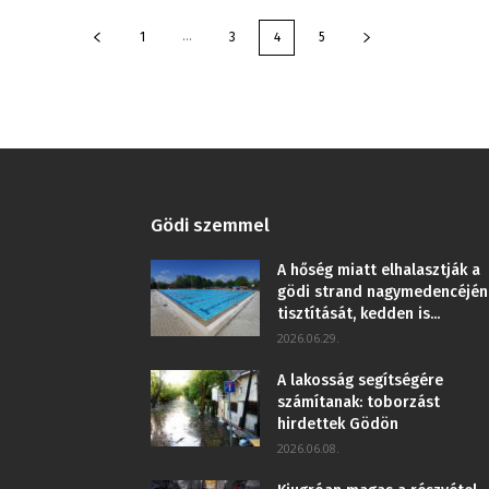
...
1
3
4
5
Gödi szemmel
A hőség miatt elhalasztják a
gödi strand nagymedencéjén
tisztítását, kedden is...
2026.06.29.
A lakosság segítségére
számítanak: toborzást
hirdettek Gödön
2026.06.08.