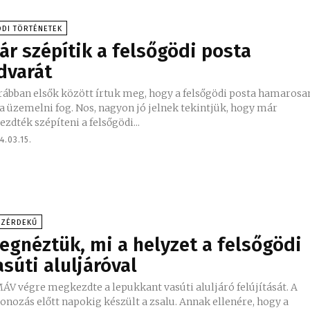
DI TÖRTÉNETEK
ár szépítik a felsőgödi posta
dvarát
rábban elsők között írtuk meg, hogy a felsőgödi posta hamarosa
a üzemelni fog. Nos, nagyon jó jelnek tekintjük, hogy már
ezdték szépíteni a felsőgödi...
4.03.15.
ÖZÉRDEKŰ
egnéztük, mi a helyzet a felsőgödi
asúti aluljáróval
ÁV végre megkezdte a lepukkant vasúti aluljáró felújítását. A
ozás előtt napokig készült a zsalu. Annak ellenére, hogy a