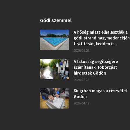
Gödi szemmel
A hőség miatt elhalasztják a
gödi strand nagymedencéjén
tisztítását, kedden is...
2026.06.29.
A lakosság segítségére
számítanak: toborzást
hirdettek Gödön
2026.06.08.
Kiugróan magas a részvétel
Gödön
2026.04.12.