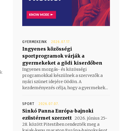
GYERMEKEINK
2026.07.17.
Ingyenes közösségi
sportprogramok várják a
gyermekeket a gödi kiserdőben
Ingyenes mozgás- és közösségi
ik
programokkal készülnek a szervezők a
nyári szünet idejére Gödön. A
kezdeményezés célja, hogy a gyermekek...
SPORT
2026.07.07.
Sinkó Panna Európa-bajnoki
ezüstérmet szerzett
2026. június 25-
28. között Pitestiben rendezték meg a
kajak-kenu maraton Európa-bajnokságot,