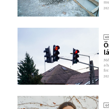
mun
202
K
Ö
l
Még
a h
for
202
GÖ