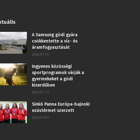
ktuális
A Samsung gödi gyára
csökkentette a víz- és
áramfogyasztását
2026.07.31.
Ingyenes közösségi
sportprogramok várják a
gyermekeket a gödi
kiserdőben
2026.07.17.
Sinkó Panna Európa-bajnoki
ezüstérmet szerzett
2026.07.07.