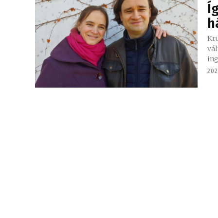
Í
h
Kru
vál
ing
202