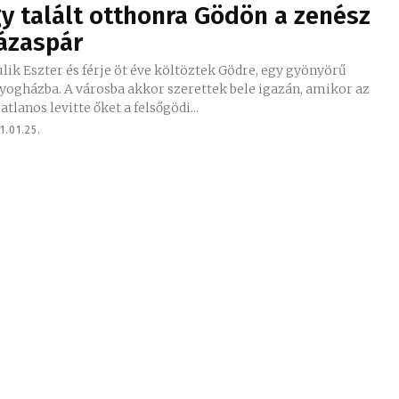
gy talált otthonra Gödön a zenész
ázaspár
lik Eszter és férje öt éve költöztek Gödre, egy gyönyörű
yogházba. A városba akkor szerettek bele igazán, amikor az
atlanos levitte őket a felsőgödi...
1.01.25.