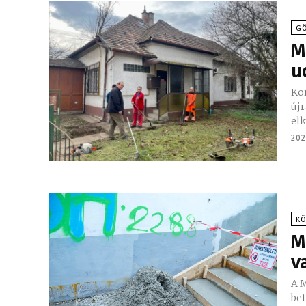
GÖ
M
u
Ko
újr
elk
202
K
M
v
A M
beton