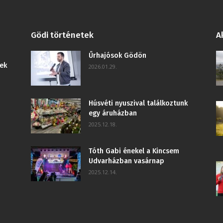
Gödi történetek
A
Űrhajósok Gödön
ek
2026.01.29.
Húsvéti nyuszival találkoztunk
egy áruházban
2025.12.18.
Tóth Gabi énekel a Kincsem
Udvarházban vasárnap
2025.12.14.