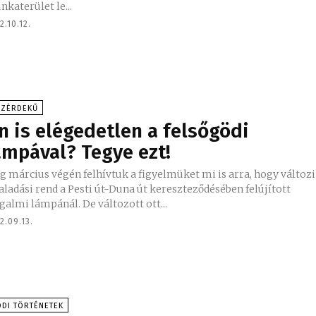
katerület le...
2.10.12.
ÖZÉRDEKŰ
n is elégedetlen a felsőgödi
ámpával? Tegye ezt!
 március végén felhívtuk a figyelmüket mi is arra, hogy változ
aladási rend a Pesti út-Duna út kereszteződésében felújított
galmi lámpánál. De változott ott...
2.09.13.
DI TÖRTÉNETEK