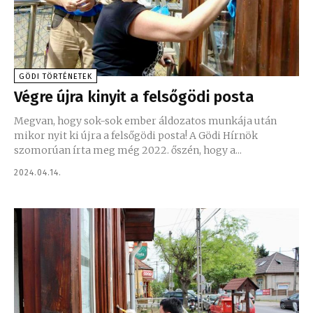
GÖDI TÖRTÉNETEK
Végre újra kinyit a felsőgödi posta
Megvan, hogy sok-sok ember áldozatos munkája után
mikor nyit ki újra a felsőgödi posta! A Gödi Hírnök
szomorúan írta meg még 2022. őszén, hogy a...
2024.04.14.