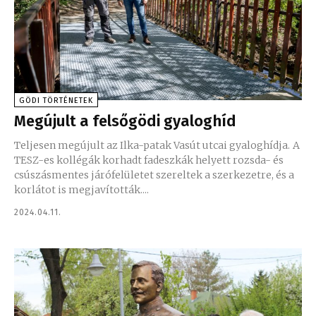
GÖDI TÖRTÉNETEK
Megújult a felsőgödi gyaloghíd
Teljesen megújult az Ilka-patak Vasút utcai gyaloghídja. A
TESZ-es kollégák korhadt fadeszkák helyett rozsda- és
csúszásmentes járófelületet szereltek a szerkezetre, és a
korlátot is megjavították....
2024.04.11.