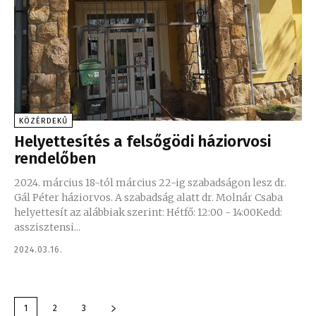
KÖZÉRDEKŰ
Helyettesítés a felsőgödi háziorvosi
rendelőben
2024. március 18-tól március 22-ig szabadságon lesz dr.
Gál Péter háziorvos. A szabadság alatt dr. Molnár Csaba
helyettesít az alábbiak szerint: Hétfő: 12:00 - 14:00Kedd:
asszisztensi...
2024.03.16.
1
2
3