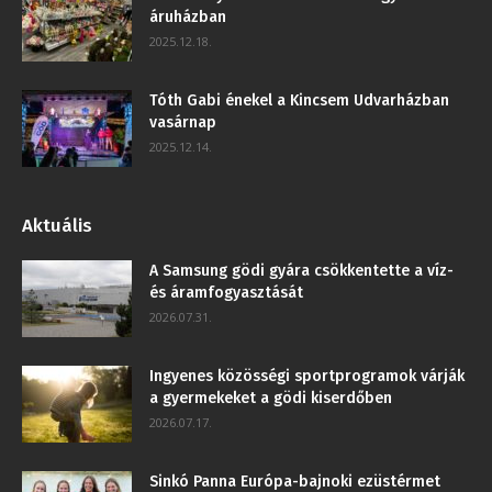
áruházban
2025.12.18.
Tóth Gabi énekel a Kincsem Udvarházban
vasárnap
2025.12.14.
Aktuális
A Samsung gödi gyára csökkentette a víz-
és áramfogyasztását
2026.07.31.
Ingyenes közösségi sportprogramok várják
a gyermekeket a gödi kiserdőben
2026.07.17.
Sinkó Panna Európa-bajnoki ezüstérmet