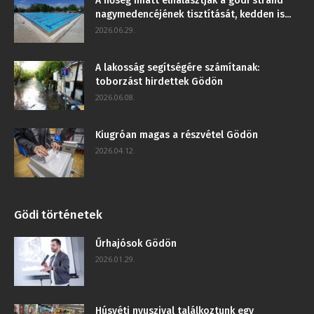
A hőség miatt elhalasztják a gödi strand
nagymedencéjének tisztítását, kedden is...
2026.06.29.
A lakosság segítségére számítanak:
toborzást hirdettek Gödön
2026.06.08.
Kiugróan magas a részvétel Gödön
2026.04.12.
Gödi történetek
Űrhajósok Gödön
2026.01.29.
Húsvéti nyuszival találkoztunk egy