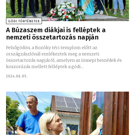
GÖDI TÖRTÉNETEK
A Búzaszem diákjai is felléptek a
nemzeti összetartozás napján
Felsőgödön, a Bozóky téri templom előtt az
országzászlónál emlékeztek meg a nemzeti
összetartozás napjáról, amelyen az ünnepi beszédek és
koszorúzás mellett felléptek a gödi...
2024.06.05.