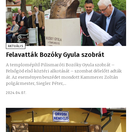
AKTUÁLIS
Felavatták Bozóky Gyula szobrát
A templomépítő Pilismaróti Bozóky Gyula szobrát –
Felsőgöd első köztéri alkotását – szombat délelőtt adták
át. Az eseményen beszédet mondott Kammerer Zoltán
polgármester, Siegler Péter,...
2024.04.07.