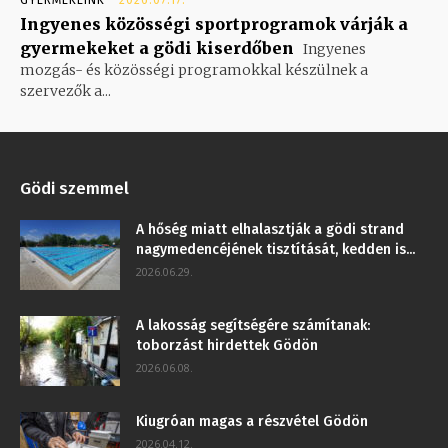
Ingyenes közösségi sportprogramok várják a
gyermekeket a gödi kiserdőben
Ingyenes
mozgás- és közösségi programokkal készülnek a
szervezők a...
Gödi szemmel
A hőség miatt elhalasztják a gödi strand
nagymedencéjének tisztítását, kedden is...
2026.06.29.
A lakosság segítségére számítanak:
toborzást hirdettek Gödön
2026.06.08.
Kiugróan magas a részvétel Gödön
2026.04.12.