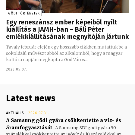
GÖDI TÖRTÉNETEK
Egy reneszánsz ember képeiből nyílt
kiállítás a JAMH-ban – Báli Péter
emlékkiállításának megnyitóján jártunk
Tavaly február elején egy hosszabb cikkben mutattuk be a
sokoldalú művészt abból az alkalomból, hogy a magyar
kultúra napján megkapta a Göd Város...
2023.05.07.
Latest news
AKTUÁLIS
2026.07.31.
A Samsung gödi gyára csökkentette a víz- és
áramfogyasztását
A Samsung SDI gödi gyára 50
százalékkal csökkentette az ivóvíz és 10 százalékkal az