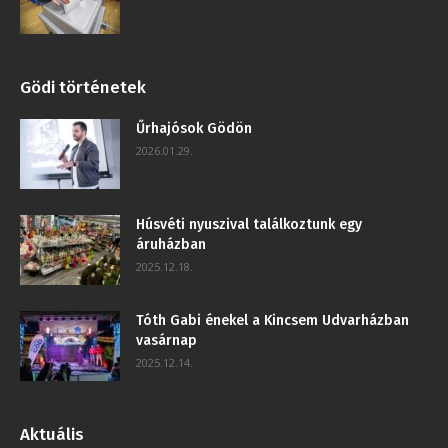
Gödi történetek
Űrhajósok Gödön
2026.01.29.
Húsvéti nyuszival találkoztunk egy
áruházban
2025.12.18.
Tóth Gabi énekel a Kincsem Udvarházban
vasárnap
2025.12.14.
Aktuális