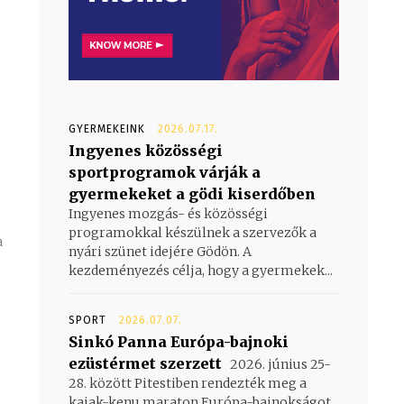
GYERMEKEINK
2026.07.17.
Ingyenes közösségi
sportprogramok várják a
gyermekeket a gödi kiserdőben
Ingyenes mozgás- és közösségi
programokkal készülnek a szervezők a
a
nyári szünet idejére Gödön. A
kezdeményezés célja, hogy a gyermekek...
SPORT
2026.07.07.
Sinkó Panna Európa-bajnoki
ezüstérmet szerzett
2026. június 25-
28. között Pitestiben rendezték meg a
kajak-kenu maraton Európa-bajnokságot,