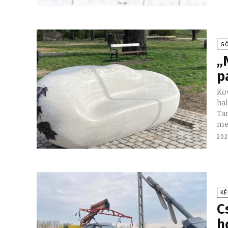
GÖ
„
p
Ko
hal
Ta
meg
202
KÉ
C
h