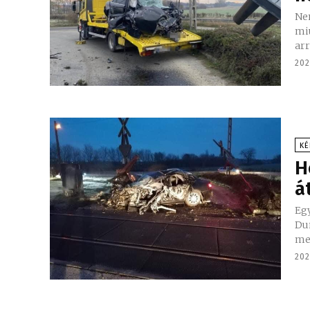
Nem
miutá
arr
202
KÉ
H
á
Eg
Dun
meg
202