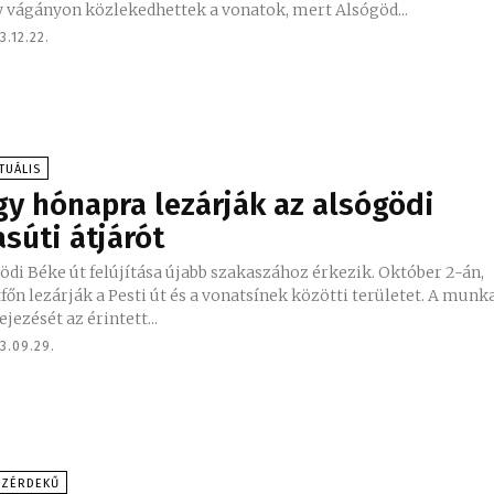
y vágányon közlekedhettek a vonatok, mert Alsógöd...
3.12.22.
TUÁLIS
gy hónapra lezárják az alsógödi
asúti átjárót
ödi Béke út felújítása újabb szakaszához érkezik. Október 2-án,
főn lezárják a Pesti út és a vonatsínek közötti területet. A munk
ejezését az érintett...
3.09.29.
ÖZÉRDEKŰ