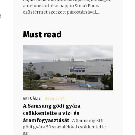
amelynek utolsó napján Sinkó Panna
ezüstérmet szerzett párostársával,...
d
Must read
AKTUÁLIS
2026.07.31.
A Samsung gödi gyára
csökkentette a víz- és
áramfogyasztását
A Samsung SDI
gödi gyára 50 százalékkal csökkentette
az...