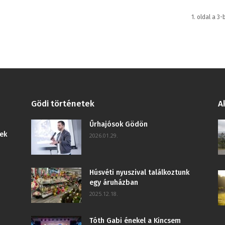
1. oldal a 3-
Gödi történetek
A
Űrhajósok Gödön
ek
2026.01.29.
Húsvéti nyuszival találkoztunk
egy áruházban
2025.12.18.
Tóth Gabi énekel a Kincsem