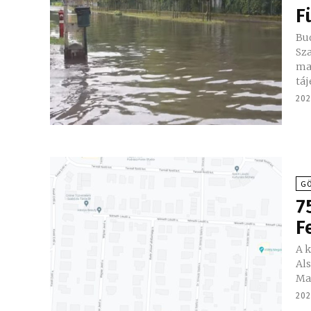
F
Bu
Sz
mag
táj
202
GÖ
7
F
A k
Alsóg
Mar
202