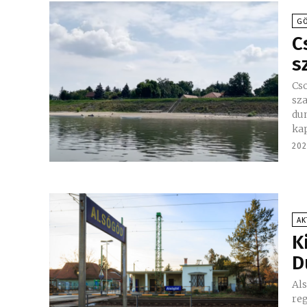
GÖ
C
s
Cso
sza
dun
kap
202
AK
K
D
Al
reggel a 