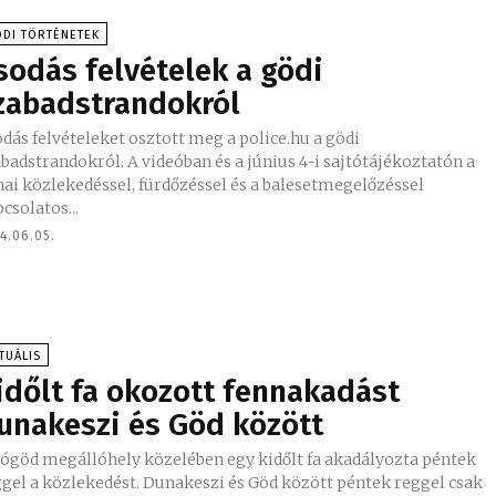
DI TÖRTÉNETEK
sodás felvételek a gödi
zabadstrandokról
dás felvételeket osztott meg a police.hu a gödi
badstrandokról. A videóban és a június 4-i sajtótájékoztatón a
ai közlekedéssel, fürdőzéssel és a balesetmegelőzéssel
csolatos...
4.06.05.
TUÁLIS
időlt fa okozott fennakadást
unakeszi és Göd között
sógöd megállóhely közelében egy kidőlt fa akadályozta péntek
közlekedést. Dunakeszi és Göd között péntek reggel csak