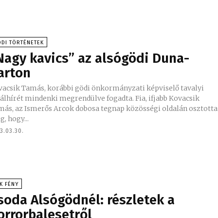
DI TÖRTÉNETEK
Nagy kavics” az alsógödi Duna-
arton
vacsik Tamás, korábbi gödi önkormányzati képviselő tavalyi
álhírét mindenki megrendülve fogadta. Fia, ifjabb Kovacsik
más, az Ismerős Arcok dobosa tegnap közösségi oldalán osztotta
, hogy...
3.03.30.
K FÉNY
soda Alsógödnél: részletek a
orrorbalesetről