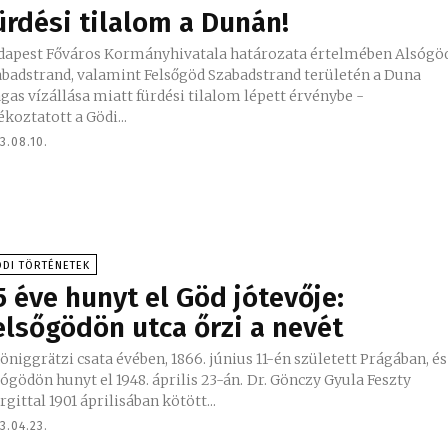
ürdési tilalom a Dunán!
dapest Főváros Kormányhivatala határozata értelmében Alsógö
abadstrand, valamint Felsőgöd Szabadstrand területén a Duna
as vízállása miatt fürdési tilalom lépett érvénybe -
ékoztatott a Gödi...
3.08.10.
DI TÖRTÉNETEK
5 éve hunyt el Göd jótevője:
elsőgödön utca őrzi a nevét
öniggrätzi csata évében, 1866. június 11-én született Prágában, és
ödön hunyt el 1948. április 23-án. Dr. Gönczy Gyula Feszty
gittal 1901 áprilisában kötött...
3.04.23.