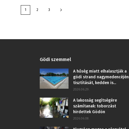
1
2
3
Gödi szemmel
A hőség miatt elhalasztják a
gödi strand nagymedencéjén
tisztítását, kedden is...
2026.06.29.
A lakosság segítségére
számítanak: toborzást
hirdettek Gödön
2026.06.08.