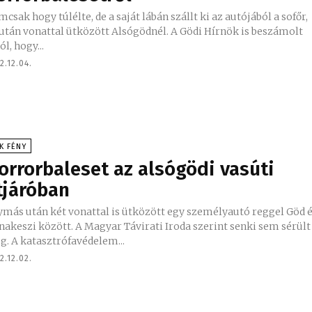
csak hogy túlélte, de a saját lábán szállt ki az autójából a sofőr,
n vonattal ütközött Alsógödnél. A Gödi Hírnök is beszámolt
ól, hogy...
2.12.04.
K FÉNY
orrorbaleset az alsógödi vasúti
tjáróban
ymás után két vonattal is ütközött egy személyautó reggel Göd 
akeszi között. A Magyar Távirati Iroda szerint senki sem sérült
. A katasztrófavédelem...
2.12.02.