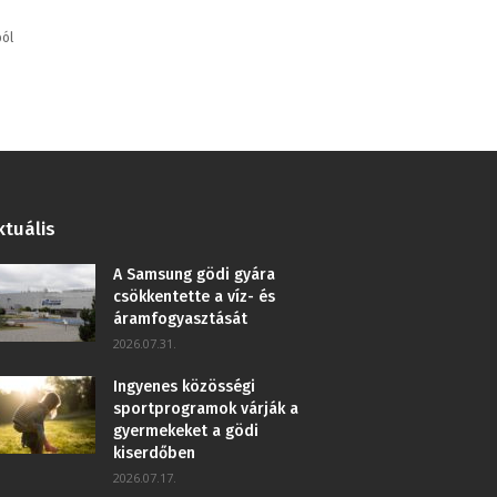
ból
ktuális
A Samsung gödi gyára
csökkentette a víz- és
áramfogyasztását
2026.07.31.
Ingyenes közösségi
sportprogramok várják a
gyermekeket a gödi
kiserdőben
2026.07.17.