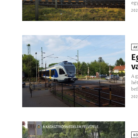
eg
202
AK
E
v
A g
hét
bef
202
K