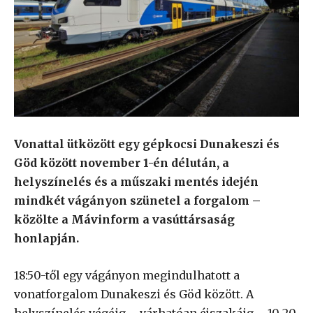
Vonattal ütközött egy gépkocsi Dunakeszi és
Göd között november 1-én délután, a
helyszínelés és a műszaki mentés idején
mindkét vágányon szünetel a forgalom –
közölte a Mávinform a vasúttársaság
honlapján.
18:50-től egy vágányon megindulhatott a
vonatforgalom Dunakeszi és Göd között. A
helyszínelés végéig – várhatóan éjszakáig – 10-20,