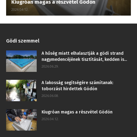
Kiugróan magas a részvétel Gödön
2026.04.12.
Gödi szemmel
A hőség miatt elhalasztják a gödi strand
nagymedencéjének tisztítását, kedden is...
2026.06.29.
A lakosság segítségére számítanak:
toborzást hirdettek Gödön
2026.06.08.
Kiugróan magas a részvétel Gödön
2026.04.12.