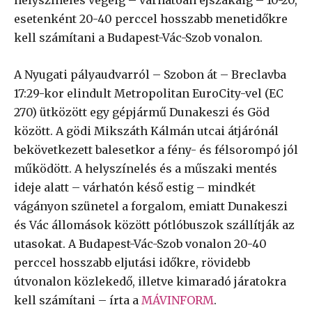
esetenként 20-40 perccel hosszabb menetidőkre
kell számítani a Budapest-Vác-Szob vonalon.
A Nyugati pályaudvarról – Szobon át – Breclavba
17:29-kor elindult Metropolitan EuroCity-vel (EC
270) ütközött egy gépjármű Dunakeszi és Göd
között. A gödi Mikszáth Kálmán utcai átjárónál
bekövetkezett balesetkor a fény- és félsorompó jól
működött. A helyszínelés és a műszaki mentés
ideje alatt – várhatón késő estig – mindkét
vágányon szünetel a forgalom, emiatt Dunakeszi
és Vác állomások között pótlóbuszok szállítják az
utasokat. A Budapest-Vác-Szob vonalon 20-40
perccel hosszabb eljutási időkre, rövidebb
útvonalon közlekedő, illetve kimaradó járatokra
kell számítani – írta a
MÁVINFORM
.