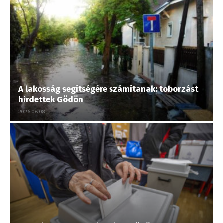
A lakosság segítségére számítanak: toborzást
hirdettek Gödön
2026.06.08.