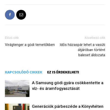
Előző cikk
Következő cikk
Virágtenger a gödi temetőkben
Idős házaspár lehet a vasúti
átjáróban történt
baleset áldozata
KAPCSOLÓDÓ CIKKEK
EZ IS ÉRDEKELHETI
A Samsung gödi gyára csökkentette a
víz- és áramfogyasztását
Generációk párbeszéde a Könyvhéten