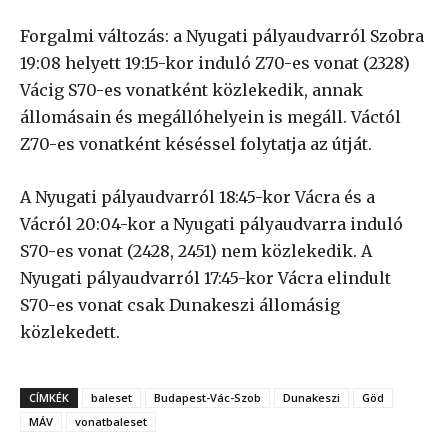
Forgalmi változás: a Nyugati pályaudvarról Szobra
19:08 helyett 19:15-kor induló Z70-es vonat (2328)
Vácig S70-es vonatként közlekedik, annak
állomásain és megállóhelyein is megáll. Váctól
Z70-es vonatként késéssel folytatja az útját.
A Nyugati pályaudvarról 18:45-kor Vácra és a
Vácról 20:04-kor a Nyugati pályaudvarra induló
S70-es vonat (2428, 2451) nem közlekedik. A
Nyugati pályaudvarról 17:45-kor Vácra elindult
S70-es vonat csak Dunakeszi állomásig
közlekedett.
CÍMKÉK
baleset
Budapest-Vác-Szob
Dunakeszi
Göd
MÁV
vonatbaleset