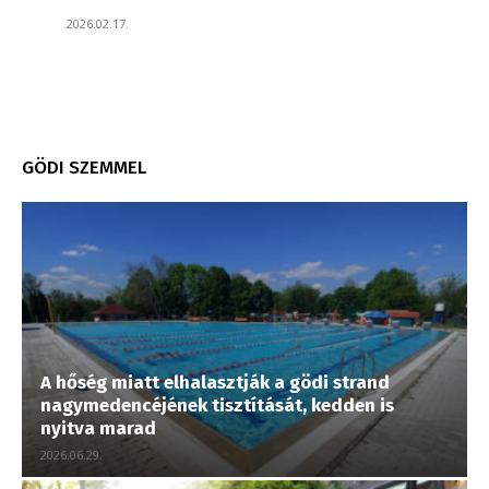
2026.02.17.
GÖDI SZEMMEL
A hőség miatt elhalasztják a gödi strand
nagymedencéjének tisztítását, kedden is
nyitva marad
2026.06.29.