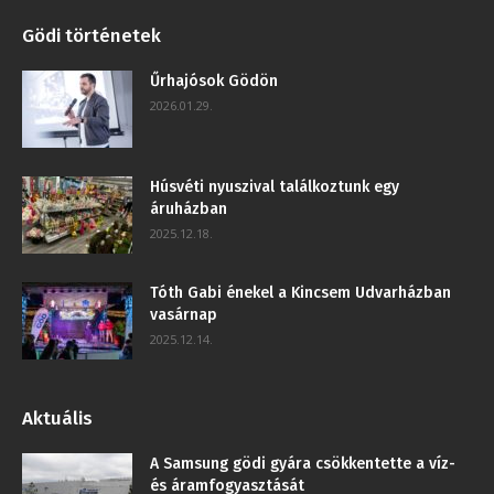
Gödi történetek
Űrhajósok Gödön
2026.01.29.
Húsvéti nyuszival találkoztunk egy
áruházban
2025.12.18.
Tóth Gabi énekel a Kincsem Udvarházban
vasárnap
2025.12.14.
Aktuális
A Samsung gödi gyára csökkentette a víz-
és áramfogyasztását