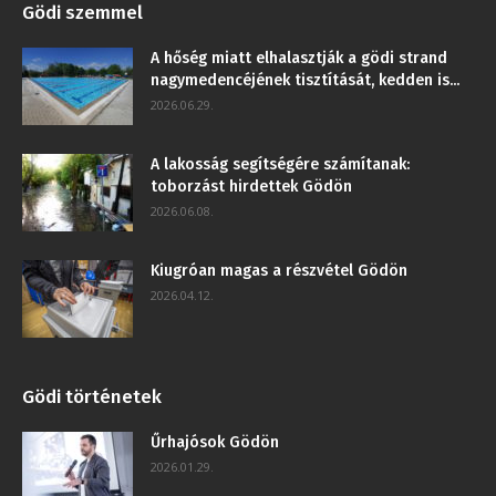
Gödi szemmel
A hőség miatt elhalasztják a gödi strand
nagymedencéjének tisztítását, kedden is...
2026.06.29.
A lakosság segítségére számítanak:
toborzást hirdettek Gödön
2026.06.08.
Kiugróan magas a részvétel Gödön
2026.04.12.
Gödi történetek
Űrhajósok Gödön
2026.01.29.