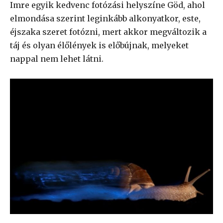
Imre egyik kedvenc fotózási helyszíne Göd, ahol
elmondása szerint leginkább alkonyatkor, este,
éjszaka szeret fotózni, mert akkor megváltozik a
táj és olyan élőlények is előbújnak, melyeket
nappal nem lehet látni.