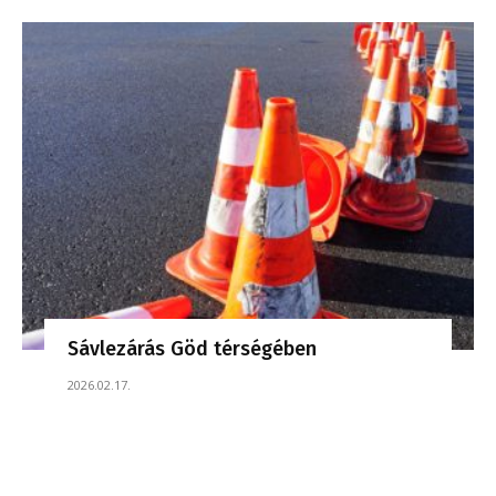
Sávlezárás Göd térségében
2026.02.17.