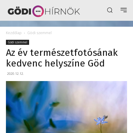
Kezdőlap
Gödi szemmel
Gödi szemmel
Az év természetfotósának
kedvenc helyszíne Göd
2020.12.12.