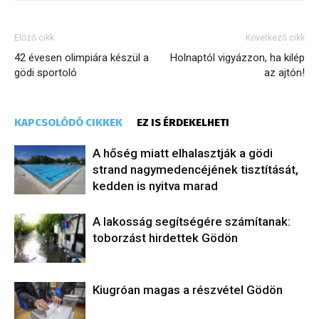
Előző cikk
Következő cikk
42 évesen olimpiára készül a
Holnaptól vigyázzon, ha kilép
gödi sportoló
az ajtón!
KAPCSOLÓDÓ CIKKEK
EZ IS ÉRDEKELHETI
A hőség miatt elhalasztják a gödi
strand nagymedencéjének tisztítását,
kedden is nyitva marad
A lakosság segítségére számítanak:
toborzást hirdettek Gödön
Kiugróan magas a részvétel Gödön