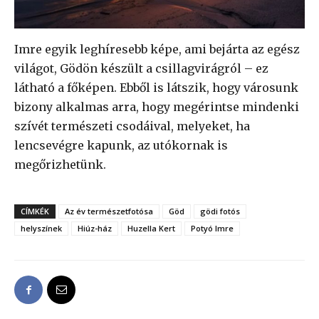
Imre egyik leghíresebb képe, ami bejárta az egész
világot, Gödön készült a csillagvirágról – ez
látható a főképen. Ebből is látszik, hogy városunk
bizony alkalmas arra, hogy megérintse mindenki
szívét természeti csodáival, melyeket, ha
lencsevégre kapunk, az utókornak is
megőrizhetünk.
CÍMKÉK
Az év természetfotósa
Göd
gödi fotós
helyszínek
Hiúz-ház
Huzella Kert
Potyó Imre