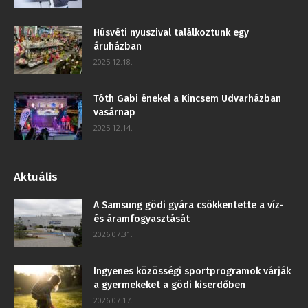
Húsvéti nyuszival találkoztunk egy
áruházban
2025.12.18.
Tóth Gabi énekel a Kincsem Udvarházban
vasárnap
2025.12.14.
Aktuális
A Samsung gödi gyára csökkentette a víz-
és áramfogyasztását
2026.07.31.
Ingyenes közösségi sportprogramok várják
a gyermekeket a gödi kiserdőben
2026.07.17.