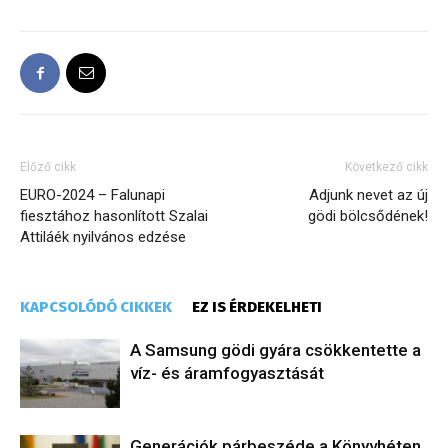
Előző cikk
Következő cikk
EURO-2024 – Falunapi
Adjunk nevet az új
fiesztához hasonlított Szalai
gödi bölcsődének!
Attiláék nyilvános edzése
KAPCSOLÓDÓ CIKKEK
EZ IS ÉRDEKELHETI
A Samsung gödi gyára csökkentette a
víz- és áramfogyasztását
Generációk párbeszéde a Könyvhéten