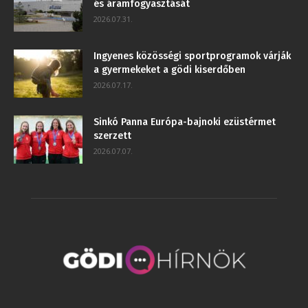
és áramfogyasztását
2026.07.31.
Ingyenes közösségi sportprogramok várják
a gyermekeket a gödi kiserdőben
2026.07.17.
Sinkó Panna Európa-bajnoki ezüstérmet
szerzett
2026.07.07.