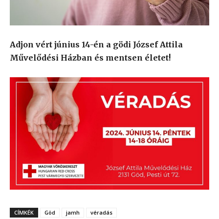
Adjon vért június 14-én a gödi József Attila
Művelődési Házban és mentsen életet!
CÍMKÉK
Göd
jamh
véradás