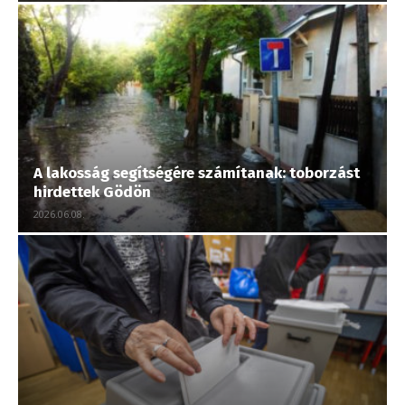
A lakosság segítségére számítanak: toborzást
hirdettek Gödön
2026.06.08.