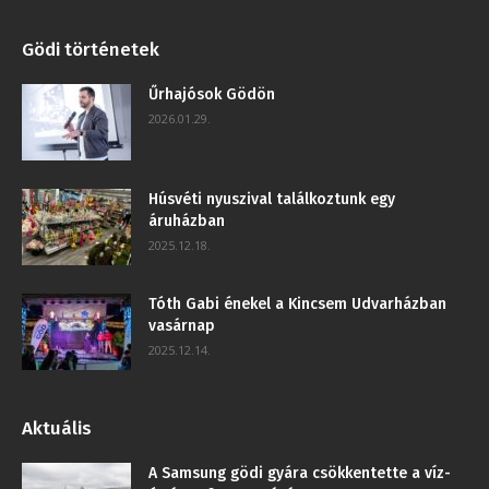
Gödi történetek
Űrhajósok Gödön
2026.01.29.
Húsvéti nyuszival találkoztunk egy
áruházban
2025.12.18.
Tóth Gabi énekel a Kincsem Udvarházban
vasárnap
2025.12.14.
Aktuális
A Samsung gödi gyára csökkentette a víz-