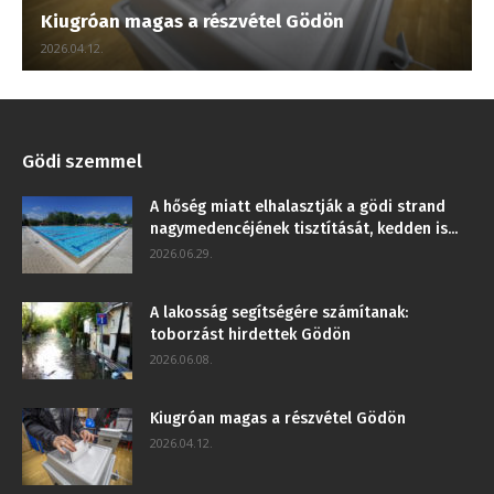
Kiugróan magas a részvétel Gödön
2026.04.12.
Gödi szemmel
A hőség miatt elhalasztják a gödi strand
nagymedencéjének tisztítását, kedden is...
2026.06.29.
A lakosság segítségére számítanak:
toborzást hirdettek Gödön
2026.06.08.
Kiugróan magas a részvétel Gödön
2026.04.12.