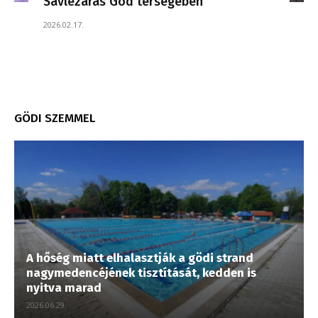
Sávlezárás Göd térségében
2026.02.17.
GÖDI SZEMMEL
A hőség miatt elhalasztják a gödi strand
nagymedencéjének tisztítását, kedden is
nyitva marad
2026.06.29.