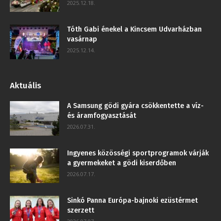
2025.12.18.
Tóth Gabi énekel a Kincsem Udvarházban
vasárnap
2025.12.14.
Aktuális
A Samsung gödi gyára csökkentette a víz-
és áramfogyasztását
2026.07.31.
Ingyenes közösségi sportprogramok várják
a gyermekeket a gödi kiserdőben
2026.07.17.
Sinkó Panna Európa-bajnoki ezüstérmet
szerzett