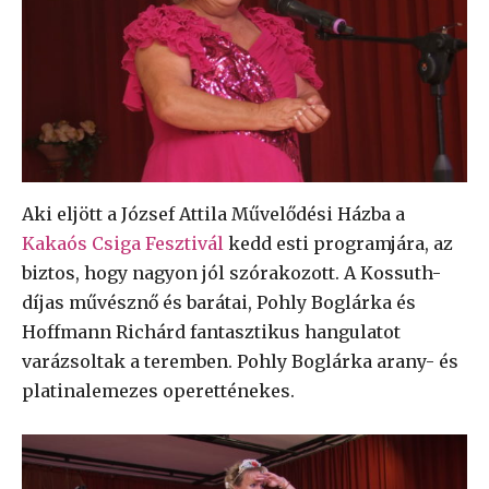
Aki eljött a József Attila Művelődési Házba a
Kakaós Csiga Fesztivál
kedd esti programjára, az
biztos, hogy nagyon jól szórakozott. A Kossuth-
díjas művésznő és barátai, Pohly Boglárka és
Hoffmann Richárd fantasztikus hangulatot
varázsoltak a teremben. Pohly Boglárka arany- és
platinalemezes operetténekes.