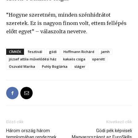
“Hogyne szeretném, minden szénhidrátot
szeretek. Ez is nagyon finom volt, ettem fellépés
előtt egyet” – válaszolta nevetve.
CÍMKÉK
fesztivál
gödi
Hoffmann Richárd
jamh
józsef attila művelődési ház
kakaós csiga
operett
Oszvald Marika
Pohly Boglárka
sláger
Előző cikk
Következő cikk
Három ország három
Gödi pék képviseli
templomában rendeznek
Magyarországot az EuroSkills