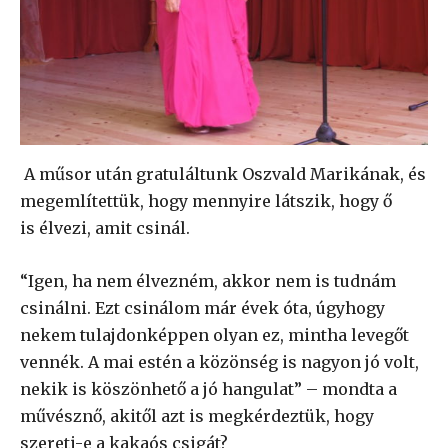
A műsor után gratuláltunk Oszvald Marikának, és
megemlítettük, hogy mennyire látszik, hogy ő
is élvezi, amit csinál.
“Igen, ha nem élvezném, akkor nem is tudnám
csinálni. Ezt csinálom már évek óta, úgyhogy
nekem tulajdonképpen olyan ez, mintha levegőt
vennék. A mai estén a közönség is nagyon jó volt,
nekik is köszönhető a jó hangulat” – mondta a
művésznő, akitől azt is megkérdeztük, hogy
szereti-e a kakaós csigát?