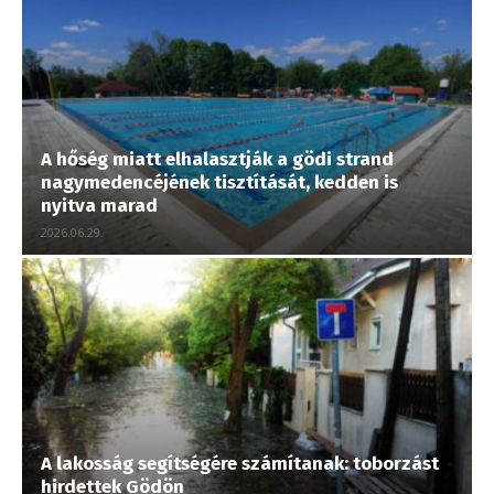
A hőség miatt elhalasztják a gödi strand
nagymedencéjének tisztítását, kedden is
nyitva marad
2026.06.29.
A lakosság segítségére számítanak: toborzást
hirdettek Gödön