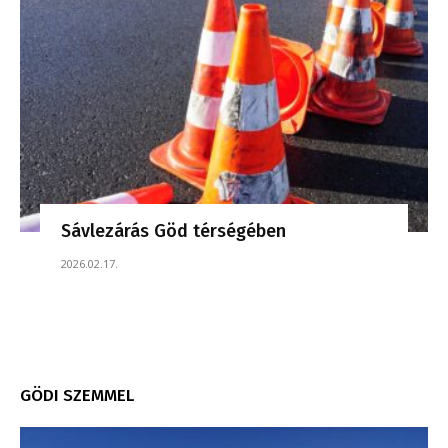
Sávlezárás Göd térségében
2026.02.17.
GÖDI SZEMMEL