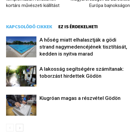
kortárs művészeti kiállítást
Európa bajnokságon
KAPCSOLÓDÓ CIKKEK
EZ IS ÉRDEKELHETI
A hőség miatt elhalasztják a gödi
strand nagymedencéjének tisztítását,
kedden is nyitva marad
A lakosság segítségére számítanak:
toborzást hirdettek Gödön
Kiugróan magas a részvétel Gödön