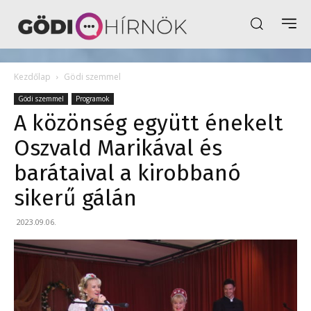
Kezdőlap
Gödi szemmel
Gödi szemmel
Programok
A közönség együtt énekelt
Oszvald Marikával és
barátaival a kirobbanó
sikerű gálán
2023.09.06.