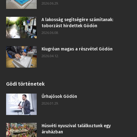
2026.06.29.
A lakosság segítségére számítanak:
toborzást hirdettek Gödön
2026.06.08.
Kiugróan magas a részvétel Gödön
2026.04.12.
Gödi történetek
Űrhajósok Gödön
2026.01.29.
Húsvéti nyuszival találkoztunk egy
áruházban