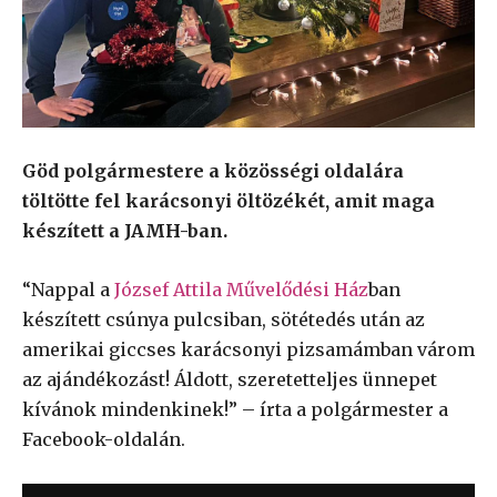
Göd polgármestere a közösségi oldalára
töltötte fel karácsonyi öltözékét, amit maga
készített a JAMH-ban.
“Nappal a
József Attila Művelődési Ház
ban
készített csúnya pulcsiban, sötétedés után az
amerikai giccses karácsonyi pizsamámban várom
az ajándékozást! Áldott, szeretetteljes ünnepet
kívánok mindenkinek!” – írta a polgármester a
Facebook-oldalán.