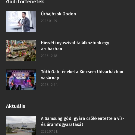
Gödi történetek
Űrhajósok Gödön
2026.01.29.
Húsvéti nyuszival találkoztunk egy
áruházban
2025.12.18.
Tóth Gabi énekel a Kincsem Udvarházban
vasárnap
2025.12.14.
Aktuális
A Samsung gödi gyára csökkentette a víz-
és áramfogyasztását
2026.07.31.