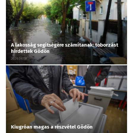
A lakosság segítségére számítanak: toborzást
hirdettek Gödön
2026.06.08.
Kiugróan magas a részvétel Gödön