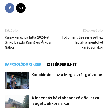
Előző cikk
Következő cikk
Kajak-kenu: így látta 2024-et
Több mint tízezer esethez
Sinkó László (Simi) és Árkosi
hívták a mentőket
Gábor
karácsonykor
KAPCSOLÓDÓ CIKKEK
EZ IS ÉRDEKELHETI
Kodolányis lesz a Megasztár győztese
A legendás kézilabdaedző gödi háza
leégett, ekkora a kár