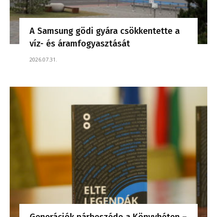
A Samsung gödi gyára csökkentette a
víz- és áramfogyasztását
2026.07.31.
Generációk párbeszéde a Könyvhéten –