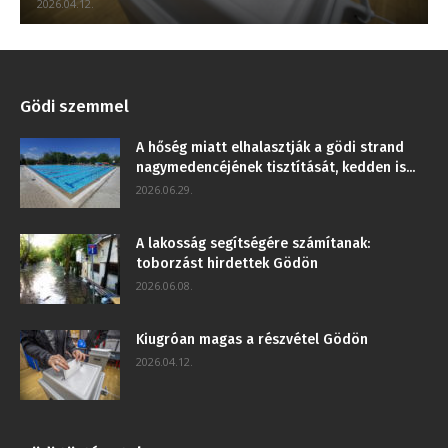
2026.04.12.
Gödi szemmel
A hőség miatt elhalasztják a gödi strand
nagymedencéjének tisztítását, kedden is...
2026.06.29.
A lakosság segítségére számítanak:
toborzást hirdettek Gödön
2026.06.08.
Kiugróan magas a részvétel Gödön
2026.04.12.