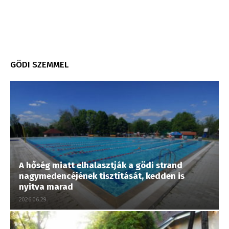
GÖDI SZEMMEL
A hőség miatt elhalasztják a gödi strand
nagymedencéjének tisztítását, kedden is
nyitva marad
2026.06.29.