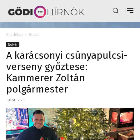
Kezdőlap
Bulvár
Bulvár
A karácsonyi csúnyapulcsi-
verseny győztese:
Kammerer Zoltán
polgármester
2024.12.26.