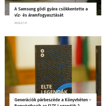
A Samsung gödi gyára csökkentette a
víz- és áramfogyasztását
2026.07.31.
Generációk párbeszéde a Könyvhéten –
Bemutatkozik az ELTE Legendák 2.