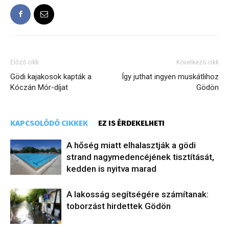
Előző cikk
Következő cikk
Gödi kajakosok kapták a
Így juthat ingyen muskátlihoz
Kóczán Mór-díjat
Gödön
KAPCSOLÓDÓ CIKKEK
EZ IS ÉRDEKELHETI
A hőség miatt elhalasztják a gödi
strand nagymedencéjének tisztítását,
kedden is nyitva marad
A lakosság segítségére számítanak:
toborzást hirdettek Gödön