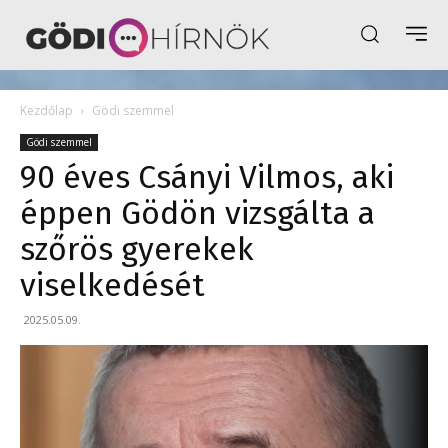
Kezdőlap
Gödi szemmel
Gödi szemmel
90 éves Csányi Vilmos, aki
éppen Gödön vizsgálta a
szőrös gyerekek
viselkedését
2025.05.09.