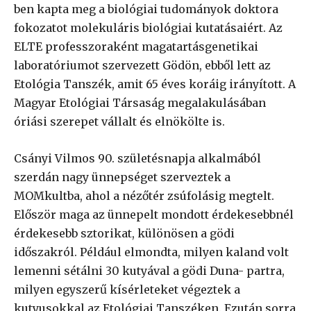
ben kapta meg a biológiai tudományok doktora
fokozatot molekuláris biológiai kutatásaiért. Az
ELTE professzoraként magatartásgenetikai
laboratóriumot szervezett Gödön, ebből lett az
Etológia Tanszék, amit 65 éves koráig irányított. A
Magyar Etológiai Társaság megalakulásában
óriási szerepet vállalt és elnökölte is.
Csányi Vilmos 90. születésnapja alkalmából
szerdán nagy ünnepséget szerveztek a
MOMkultba, ahol a nézőtér zsúfolásig megtelt.
Először maga az ünnepelt mondott érdekesebbnél
érdekesebb sztorikat, különösen a gödi
időszakról. Például elmondta, milyen kaland volt
lemenni sétálni 30 kutyával a gödi Duna- partra,
milyen egyszerű kísérleteket végeztek a
kutyusokkal az Etológiai Tanszéken. Ezután sorra