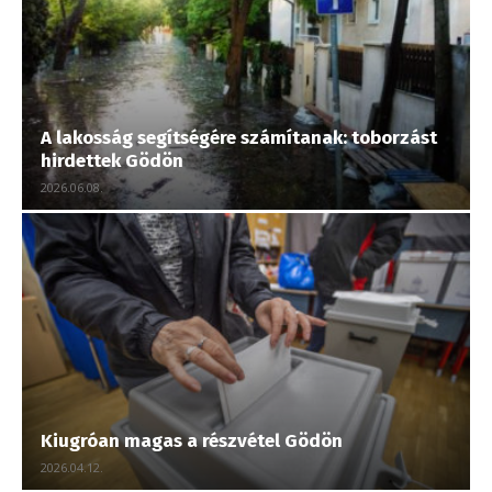
A lakosság segítségére számítanak: toborzást
hirdettek Gödön
2026.06.08.
Kiugróan magas a részvétel Gödön
2026.04.12.