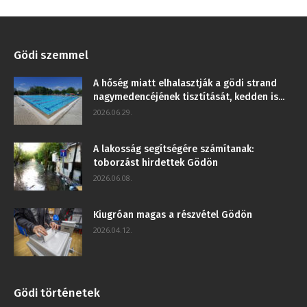
Gödi szemmel
A hőség miatt elhalasztják a gödi strand
nagymedencéjének tisztítását, kedden is...
2026.06.29.
A lakosság segítségére számítanak:
toborzást hirdettek Gödön
2026.06.08.
Kiugróan magas a részvétel Gödön
2026.04.12.
Gödi történetek