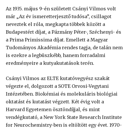
Az 1935. május 9-én született Csányi Vilmos volt
már „Az év ismeretterjesztő tudósa”, csillagot
neveztek el róla, megkapta többek között a
Budapestért díjat, a Pázmány Péter-, Széchenyi- és
a Prima Primissima díjat. Emellett a Magyar
Tudományos Akadémia rendes tagja, de talán nem
is ezekre a legbüszkébb, hanem forradalmi
eredményeire a kutyakutatások terén.
Csányi Vilmos az ELTE kutatóvegyész szakát
végezte el, dolgozott a SOTE Orvosi-Vegytani
Intézetében. Biokémiai és molekuláris biológiai
oktatást és kutatást végzett. Két évig volt a
Harvard Egyetemen ösztöndíjjal, és mint
vendégkutató, a New York State Research Institute
for Neurochemistry-ben is eltöltött egy évet. 1970-