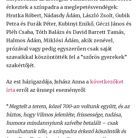
érkeztek a színpadra a meglepetésvendégek:
Hrutka Róbert, Nádasdy Ádám, László Zsolt, Gubik
Petra és Furák Péter, Kubinyi Enikő, Géczi János és
Pléh Csaba, Tóth Balázs és David Barrett Tamás,
Halmos Ádám, Miklósi Ádám, akik zenével,
prózával vagy pedig egyszerűen csak saját
szavaikkal köszöntötték fel a “szőrös gyerekek”
szakértőjét.
Az est házigazdája, Juhász Anna a
következőket
írta
erről az ünnepi eseményről:
“
Megtelt a terem, közel 700-an voltunk együtt, és az
biztos, hogy Vilmos jelenléte, frissessége, tudása,
humora mindannyiunk szívébe betalált – csak
tanulhatunk tőle, a színpadra érkező köszöntők és