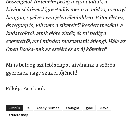
beszélgetők történetei pedig megmutatták, a
kíváncsi író-etológus-tudós mennyi módon, mennyi
hangon, nyelven van jelen életünkben. Bátor élet ez,
és tegnap is, Vili nem a sikereiről kezdett mesélni, a
kudarcokról, amik előre vitték, és mi pedig a
szeretetről, ami minden mozzanatát átlengi. Hála az
Open Books-nak az estéért és az új kötetért!
“
Mi is boldog születésnapot kívánunk a szőrös
gyerekek nagy szakértőjének!
Főkép: Facebook
CÍMKÉK
90
Csányi Vilmos
etológia
gödi
kutya
születésnap