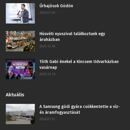
Űrhajósok Gödön
2026.01.29.
Húsvéti nyuszival találkoztunk egy
áruházban
2025.12.18.
Tóth Gabi énekel a Kincsem Udvarházban
vasárnap
2025.12.14.
Aktuális
A Samsung gödi gyára csökkentette a víz-
és áramfogyasztását
2026.07.31.