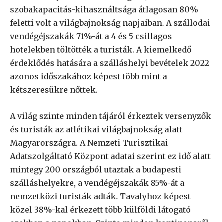
szobakapacitás-kihasználtsága átlagosan 80%
feletti volt a világbajnokság napjaiban. A szállodai
vendégéjszakák 71%-át a 4 és 5 csillagos
hotelekben töltötték a turisták. A kiemelkedő
érdeklődés hatására a szálláshelyi bevételek 2022
azonos időszakához képest több mint a
kétszeresükre nőttek.
A világ szinte minden tájáról érkeztek versenyzők
és turisták az atlétikai világbajnokság alatt
Magyarországra. A Nemzeti Turisztikai
Adatszolgáltató Központ adatai szerint ez idő alatt
mintegy 200 országból utaztak a budapesti
szálláshelyekre, a vendégéjszakák 85%-át a
nemzetközi turisták adták. Tavalyhoz képest
közel 38%-kal érkezett több külföldi látogató