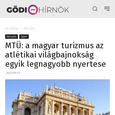
Kezdőlap
Aktuális
Aktuális
Sport
​MTÜ: a magyar turizmus az
atlétikai világbajnokság
egyik legnagyobb nyertese
2023.09.07.