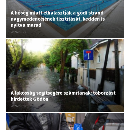
A hőség miatt elhalasztják a gödi strand
nagymedencéjének tisztítását, kedden is
nyitva marad
2026.06.29.
A lakosság segítségére számítanak: toborzást
hirdettek Gödön
2026.06.08.