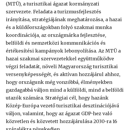
(MTÜ), a turisztikai ágazat kormányzati
szervezete. Feladata a turizmusfejlesztés
irányítása, stratégiájának meghatározása, a hazai
és a küldőországokban folyó szakmai munka
koordinációja, az országmárka fejlesztése,
belföldi és nemzetközi kommunikációs és
értékesítési kampányok lebonyolítása. Az MTÜ a
hazai szakmai szervezetekkel együttműködve
végzi feladatát, növeli Magyarország turisztikai
versenyképességét, és aktívan hozzájárul ahhoz,
hogy országunk még vonzóbbá, élményekben
gazdagabbá váljon mind a külföldi, mind a belföldi
utazók számára. Stratégiai cél, hogy hazánk
Közép-Európa vezető turisztikai desztinációjává
váljon, valamint, hogy az ágazat GDP-hez való
közvetlen és közvetett hozzájárulása 2030-ra 16
százalékra növekedjen.