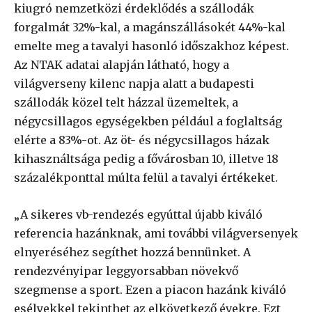
kiugró nemzetközi érdeklődés a szállodák
forgalmát 32%-kal, a magánszállásokét 44%-kal
emelte meg a tavalyi hasonló időszakhoz képest.
Az NTAK adatai alapján látható, hogy a
világverseny kilenc napja alatt a budapesti
szállodák közel telt házzal üzemeltek, a
négycsillagos egységekben például a foglaltság
elérte a 83%-ot. Az öt- és négycsillagos házak
kihasználtsága pedig a fővárosban 10, illetve 18
százalékponttal múlta felül a tavalyi értékeket.
„A sikeres vb-rendezés egyúttal újabb kiváló
referencia hazánknak, ami további világversenyek
elnyeréséhez segíthet hozzá bennünket. A
rendezvényipar leggyorsabban növekvő
szegmense a sport. Ezen a piacon hazánk kiváló
esélyekkel tekinthet az elkövetkező évekre. Ezt