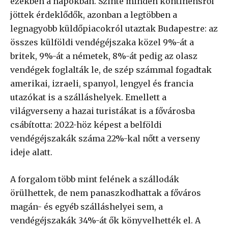
ezekben a napokban. Szinte minden kontinensről
jöttek érdeklődők, azonban a legtöbben a
legnagyobb küldőpiacokról utaztak Budapestre: az
összes külföldi vendégéjszaka közel 9%-át a
britek, 9%-át a németek, 8%-át pedig az olasz
vendégek foglalták le, de szép számmal fogadtak
amerikai, izraeli, spanyol, lengyel és francia
utazókat is a szálláshelyek. Emellett a
világverseny a hazai turistákat is a fővárosba
csábította: 2022-höz képest a belföldi
vendégéjszakák száma 22%-kal nőtt a verseny
ideje alatt.
A forgalom több mint felének a szállodák
örülhettek, de nem panaszkodhattak a főváros
magán- és egyéb szálláshelyei sem, a
vendégéjszakák 34%-át ők könyvelhették el. A