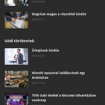
2026.06.08.
Kiugróan magas a részvétel Gödön
2026.04.12.
Gödi történetek
Űrhajósok Gödön
2026.01.29.
Húsvéti nyuszival találkoztunk egy
áruházban
2025.12.18.
Tóth Gabi énekel a Kincsem Udvarházban
vasárnap