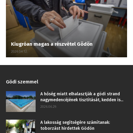
Kiugróan magas a részvétel Gödön
2026.04.12.
Gödi szemmel
A hőség miatt elhalasztják a gödi strand
nagymedencéjének tisztítását, kedden is...
2026.06.29.
A lakosság segítségére számítanak:
toborzást hirdettek Gödön