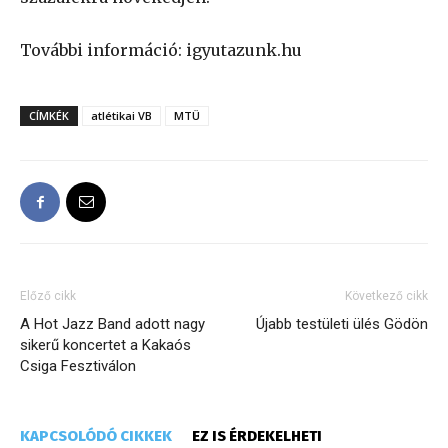
További információ: igyutazunk.hu
CÍMKÉK
atlétikai VB
MTÜ
Előző cikk
Következő cikk
A Hot Jazz Band adott nagy
Újabb testületi ülés Gödön
sikerű koncertet a Kakaós
Csiga Fesztiválon
KAPCSOLÓDÓ CIKKEK
EZ IS ÉRDEKELHETI