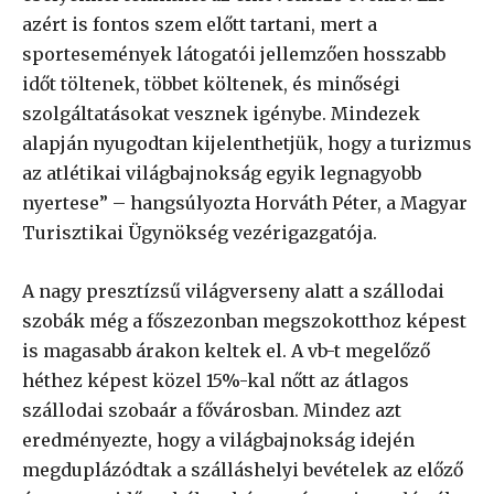
azért is fontos szem előtt tartani, mert a
sportesemények látogatói jellemzően hosszabb
időt töltenek, többet költenek, és minőségi
szolgáltatásokat vesznek igénybe. Mindezek
alapján nyugodtan kijelenthetjük, hogy a turizmus
az atlétikai világbajnokság egyik legnagyobb
nyertese” – hangsúlyozta Horváth Péter, a Magyar
Turisztikai Ügynökség vezérigazgatója.
A nagy presztízsű világverseny alatt a szállodai
szobák még a főszezonban megszokotthoz képest
is magasabb árakon keltek el. A vb-t megelőző
héthez képest közel 15%-kal nőtt az átlagos
szállodai szobaár a fővárosban. Mindez azt
eredményezte, hogy a világbajnokság idején
megduplázódtak a szálláshelyi bevételek az előző