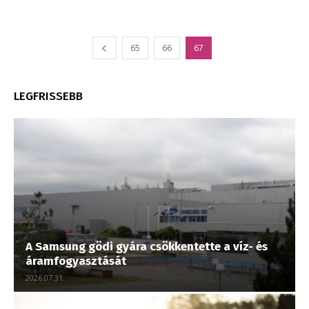
65
66
67
LEGFRISSEBB
A Samsung gödi gyára csökkentette a víz- és
áramfogyasztását
2026.07.31.