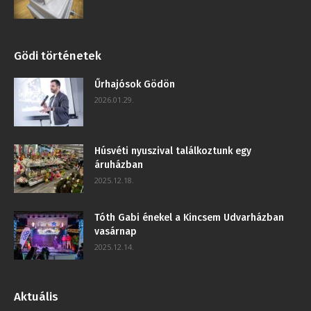
Gödi történetek
Űrhajósok Gödön
2026.01.29.
Húsvéti nyuszival találkoztunk egy
áruházban
2025.12.18.
Tóth Gabi énekel a Kincsem Udvarházban
vasárnap
2025.12.14.
Aktuális