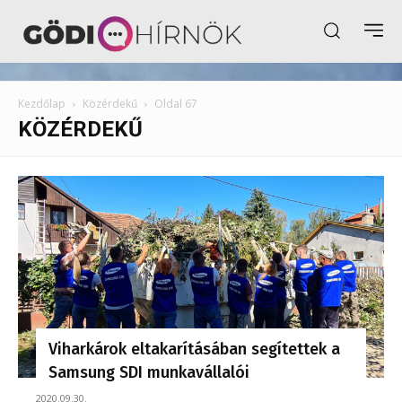
Kezdőlap
Közérdekű
Oldal 67
KÖZÉRDEKŰ
Viharkárok eltakarításában segítettek a
Samsung SDI munkavállalói
2020.09.30.