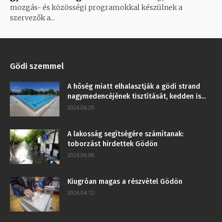
mozgás- és közösségi programokkal készülnek a
szervezők a...
Gödi szemmel
A hőség miatt elhalasztják a gödi strand
nagymedencéjének tisztítását, kedden is...
2026.06.29.
A lakosság segítségére számítanak:
toborzást hirdettek Gödön
2026.06.08.
Kiugróan magas a részvétel Gödön
2026.04.12.