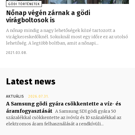
GÖDI TÖRTÉNETEK
Nőnap végén zárnak a gödi
virágboltosok is
A nőnap mindig a nagy lehetőségek közé tartozott a
virágkereskedőknél. Sokuknál most egy időre ez az utolsó
lehetőség. A legtöbb boltban, amit a nőnapi...
2021.03.08.
Latest news
AKTUÁLIS
2026.07.31.
A Samsung gödi gyára csökkentette a víz- és
áramfogyasztását
A Samsung SDI gödi gyára 50
százalékkal csökkentette az ivóvíz és 10 százalékkal az
elektromos áram felhasználását a rendkívüli...