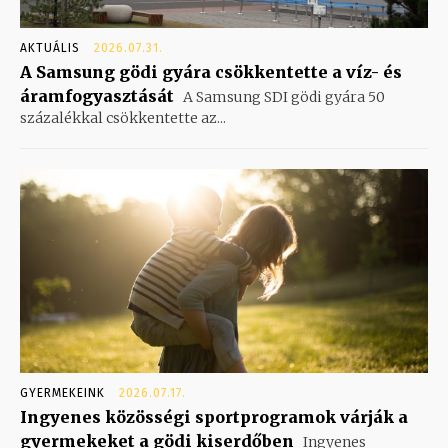
AKTUÁLIS
2026.07.31.
A Samsung gödi gyára csökkentette a víz- és
áramfogyasztását
A Samsung SDI gödi gyára 50
százalékkal csökkentette az...
GYERMEKEINK
2026.07.17.
Ingyenes közösségi sportprogramok várják a
gyermekeket a gödi kiserdőben
Ingyenes