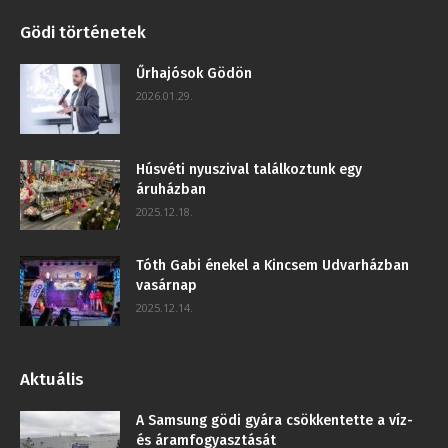
Gödi történetek
Űrhajósok Gödön
2026.01.29.
Húsvéti nyuszival találkoztunk egy
áruházban
2025.12.18.
Tóth Gabi énekel a Kincsem Udvarházban
vasárnap
2025.12.14.
Aktuális
A Samsung gödi gyára csökkentette a víz-
és áramfogyasztását