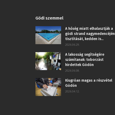
Gödi szemmel
A hőség miatt elhalasztják a
gödi strand nagymedencéjén
tisztítását, kedden is...
2026.06.29.
A lakosság segítségére
számítanak: toborzást
hirdettek Gödön
2026.06.08.
Kiugróan magas a részvétel
Gödön
2026.04.12.