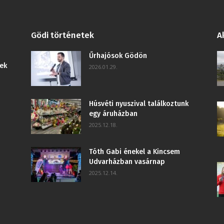
Gödi történetek
A
Űrhajósok Gödön
ek
2026.01.29.
Húsvéti nyuszival találkoztunk
egy áruházban
2025.12.18.
Tóth Gabi énekel a Kincsem
Udvarházban vasárnap
2025.12.14.