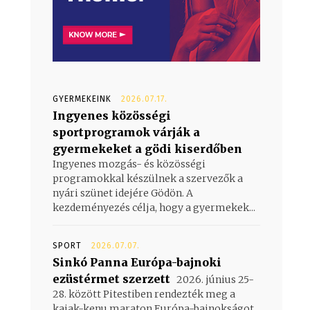
GYERMEKEINK
2026.07.17.
Ingyenes közösségi
sportprogramok várják a
gyermekeket a gödi kiserdőben
Ingyenes mozgás- és közösségi
programokkal készülnek a szervezők a
nyári szünet idejére Gödön. A
kezdeményezés célja, hogy a gyermekek...
SPORT
2026.07.07.
Sinkó Panna Európa-bajnoki
ezüstérmet szerzett
2026. június 25-
28. között Pitestiben rendezték meg a
kajak-kenu maraton Európa-bajnokságot,