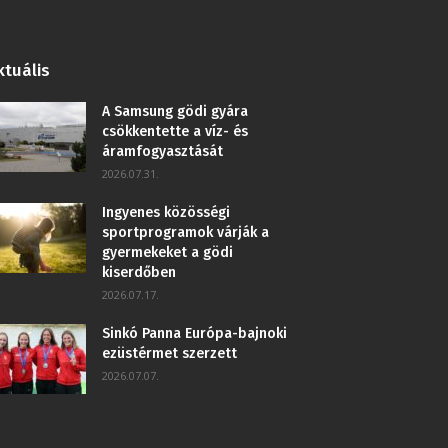
ktuális
A Samsung gödi gyára
csökkentette a víz- és
áramfogyasztását
2026.07.31.
Ingyenes közösségi
sportprogramok várják a
gyermekeket a gödi
kiserdőben
2026.07.17.
Sinkó Panna Európa-bajnoki
ezüstérmet szerzett
2026.07.07.