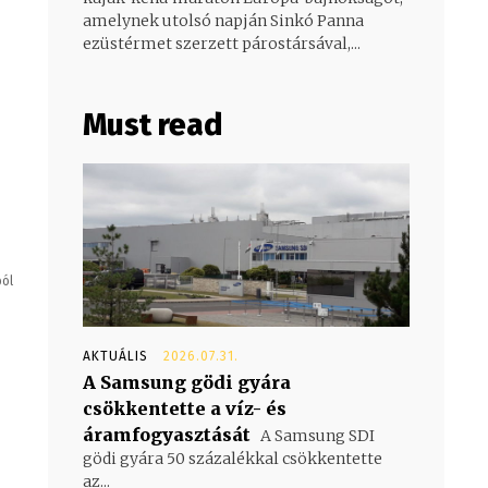
amelynek utolsó napján Sinkó Panna
ezüstérmet szerzett párostársával,...
Must read
ból
AKTUÁLIS
2026.07.31.
A Samsung gödi gyára
csökkentette a víz- és
áramfogyasztását
A Samsung SDI
gödi gyára 50 százalékkal csökkentette
az...