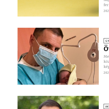
fer
202
G
Ö
Me
közöss
kép
202
AK