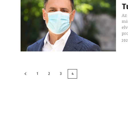
T
Az 
mis
elv
pro
202
1
2
3
4