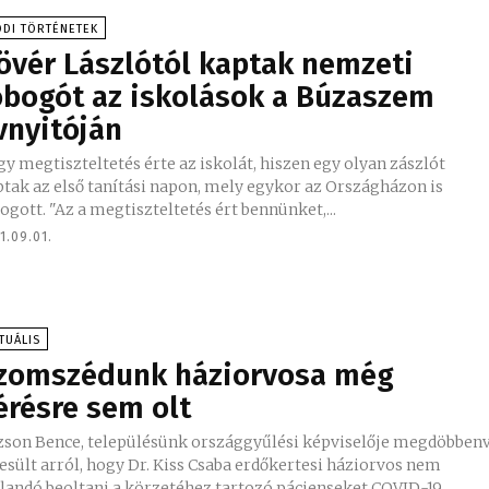
DI TÖRTÉNETEK
övér Lászlótól kaptak nemzeti
obogót az iskolások a Búzaszem
vnyitóján
y megtiszteltetés érte az iskolát, hiszen egy olyan zászlót
tak az első tanítási napon, mely egykor az Országházon is
lobogott. "Az a megtiszteltetés ért bennünket,...
1.09.01.
TUÁLIS
zomszédunk háziorvosa még
érésre sem olt
zson Bence, településünk országgyűlési képviselője megdöbben
esült arról, hogy Dr. Kiss Csaba erdőkertesi háziorvos nem
jlandó beoltani a körzetéhez tartozó pácienseket COVID-19