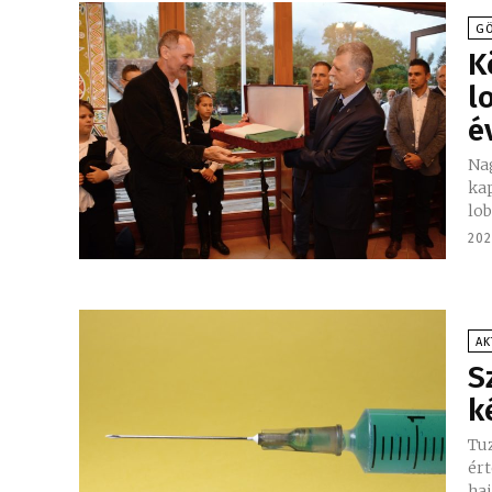
GÖ
K
l
é
Nag
kap
202
AK
S
k
Tu
ért
ha