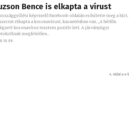
uzson Bence is elkapta a vírust
országgyűlési képviselő Facebook-oldalán erősítette meg a hírt,
zerint elkapta a koronavírust, karanténban van. ,,A hétfőn
égzett koronavírus tesztem pozitív lett. A járványügyi
tokollnak megfelelően...
0.10.09.
4. oldal a 4-