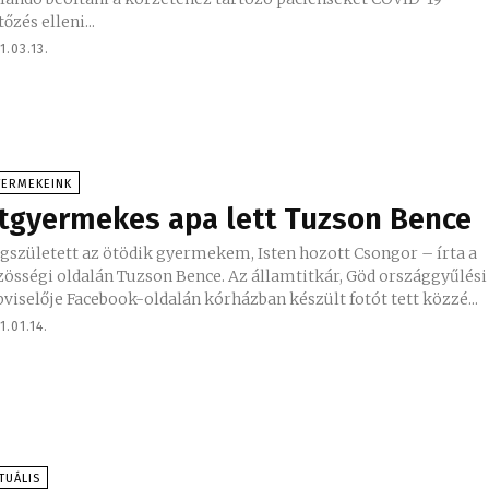
tőzés elleni...
1.03.13.
YERMEKEINK
tgyermekes apa lett Tuzson Bence
gszületett az ötödik gyermekem, Isten hozott Csongor – írta a
égi oldalán Tuzson Bence. Az államtitkár, Göd országgyűlési
viselője Facebook-oldalán kórházban készült fotót tett közzé...
1.01.14.
TUÁLIS