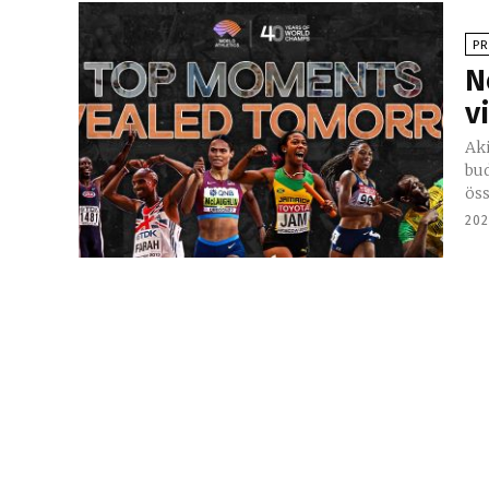
P
N
v
Ak
bu
öss
202