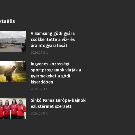
ktuális
A Samsung gödi gyára
csökkentette a víz- és
áramfogyasztását
2026.07.31.
Ingyenes közösségi
sportprogramok várják a
gyermekeket a gödi
kiserdőben
2026.07.17.
Sinkó Panna Európa-bajnoki
ezüstérmet szerzett
2026.07.07.