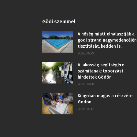
Gödi szemmel
A hőség miatt elhalasztják a
gödi strand nagymedencéjén
tisztítását, kedden is...
2026.06.29.
A lakosság segítségére
számítanak: toborzást
hirdettek Gödön
2026.06.08.
Kiugróan magas a részvétel
Gödön
2026.04.12.