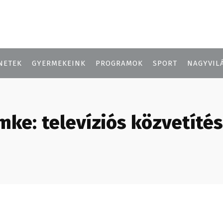
NETEK
GYERMEKEINK
PROGRAMOK
SPORT
NAGYVIL
mke:
televíziós közvetíté