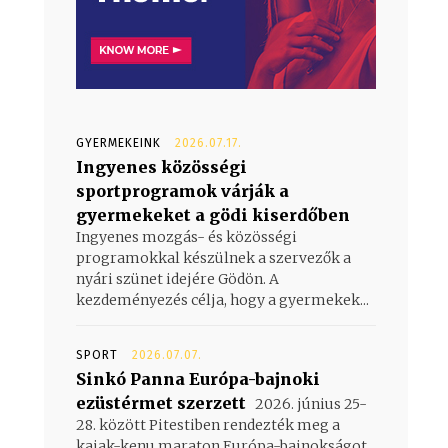
GYERMEKEINK
2026.07.17.
Ingyenes közösségi
sportprogramok várják a
gyermekeket a gödi kiserdőben
Ingyenes mozgás- és közösségi
programokkal készülnek a szervezők a
nyári szünet idejére Gödön. A
kezdeményezés célja, hogy a gyermekek...
SPORT
2026.07.07.
Sinkó Panna Európa-bajnoki
ezüstérmet szerzett
2026. június 25-
28. között Pitestiben rendezték meg a
kajak-kenu maraton Európa-bajnokságot,