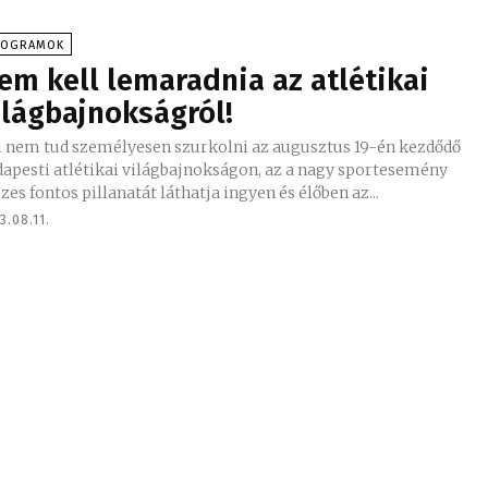
ROGRAMOK
em kell lemaradnia az atlétikai
ilágbajnokságról!
i nem tud személyesen szurkolni az augusztus 19-én kezdődő
dapesti atlétikai világbajnokságon, az a nagy sportesemény
zes fontos pillanatát láthatja ingyen és élőben az...
3.08.11.