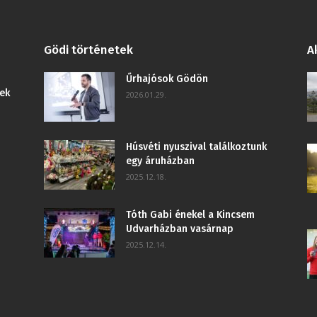
Gödi történetek
A
Űrhajósok Gödön
ek
2026.01.29.
Húsvéti nyuszival találkoztunk
egy áruházban
2025.12.18.
Tóth Gabi énekel a Kincsem
Udvarházban vasárnap
2025.12.14.