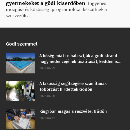
gyermekeket a gödi kiserdőben
Ingyenes
mozgás- és közösségi programokkal készülnek a
szervezők a...
Gödi szemmel
A hőség miatt elhalasztják a gödi strand
nagymedencéjének tisztítását, kedden is...
2026.06.29.
A lakosság segítségére számítanak:
toborzást hirdettek Gödön
2026.06.08.
Kiugróan magas a részvétel Gödön
2026.04.12.