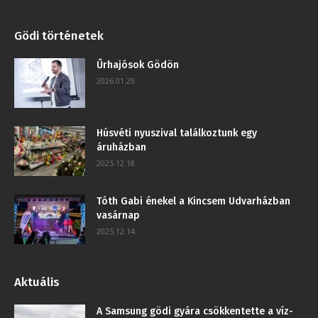
Gödi történetek
Űrhajósok Gödön
2026.01.29.
Húsvéti nyuszival találkoztunk egy
áruházban
2025.12.18.
Tóth Gabi énekel a Kincsem Udvarházban
vasárnap
2025.12.14.
Aktuális
A Samsung gödi gyára csökkentette a víz-