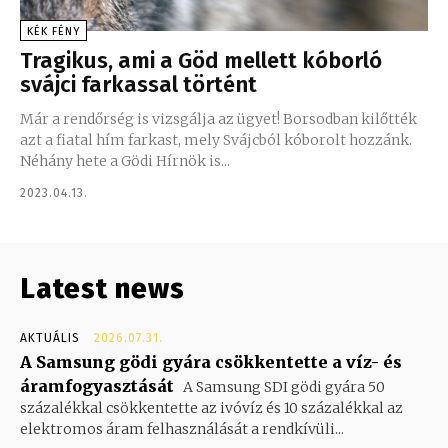
KÉK FÉNY
Tragikus, ami a Göd mellett kóborló
svájci farkassal történt
Már a rendőrség is vizsgálja az ügyet! Borsodban kilőtték
azt a fiatal hím farkast, mely Svájcból kóborolt hozzánk.
Néhány hete a Gödi Hírnök is...
2023.04.13.
Latest news
AKTUÁLIS
2026.07.31.
A Samsung gödi gyára csökkentette a víz- és
áramfogyasztását
A Samsung SDI gödi gyára 50
százalékkal csökkentette az ivóvíz és 10 százalékkal az
elektromos áram felhasználását a rendkívüli...