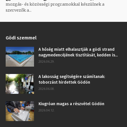
mozgás- és közösségi programokkal készülnek a
szervezők a...
Gödi szemmel
A hőség miatt elhalasztják a gödi strand
nagymedencéjének tisztítását, kedden is...
2026.06.29.
A lakosság segítségére számítanak:
toborzást hirdettek Gödön
2026.06.08.
Kiugróan magas a részvétel Gödön
2026.04.12.