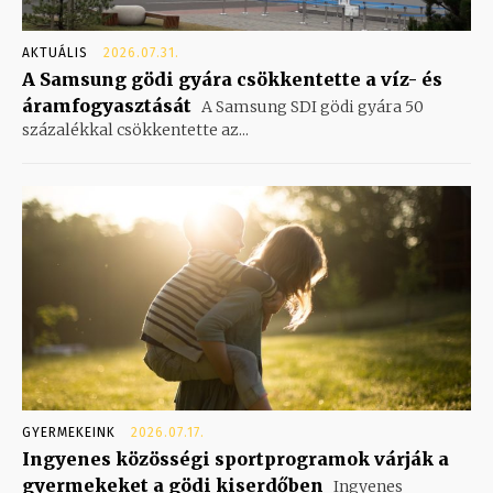
AKTUÁLIS
2026.07.31.
A Samsung gödi gyára csökkentette a víz- és
áramfogyasztását
A Samsung SDI gödi gyára 50
százalékkal csökkentette az...
GYERMEKEINK
2026.07.17.
Ingyenes közösségi sportprogramok várják a
gyermekeket a gödi kiserdőben
Ingyenes