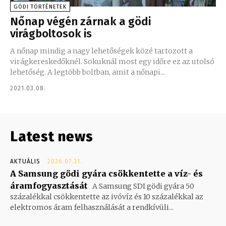
GÖDI TÖRTÉNETEK
Nőnap végén zárnak a gödi
virágboltosok is
A nőnap mindig a nagy lehetőségek közé tartozott a
virágkereskedőknél. Sokuknál most egy időre ez az utolsó
lehetőség. A legtöbb boltban, amit a nőnapi...
2021.03.08.
Latest news
AKTUÁLIS
2026.07.31.
A Samsung gödi gyára csökkentette a víz- és
áramfogyasztását
A Samsung SDI gödi gyára 50
százalékkal csökkentette az ivóvíz és 10 százalékkal az
elektromos áram felhasználását a rendkívüli...