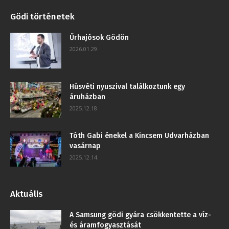
Gödi történetek
Űrhajósok Gödön
2026.01.29.
Húsvéti nyuszival találkoztunk egy
áruházban
2025.12.18.
Tóth Gabi énekel a Kincsem Udvarházban
vasárnap
2025.12.14.
Aktuális
A Samsung gödi gyára csökkentette a víz-
és áramfogyasztását