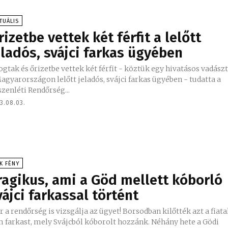
TUÁLIS
Őrizetbe vettek két férfit a lelőtt
eladós, svájci farkas ügyében
ogtak és őrizetbe vettek két férfit - köztük egy hivatásos vadászt
agyarországon lelőtt jeladós, svájci farkas ügyében - tudatta a
zenléti Rendőrség...
3.08.03.
K FÉNY
ragikus, ami a Göd mellett kóborló
vájci farkassal történt
 a rendőrség is vizsgálja az ügyet! Borsodban kilőtték azt a fiata
 farkast, mely Svájcból kóborolt hozzánk. Néhány hete a Gödi