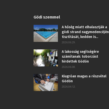
Gödi szemmel
A hőség miatt elhalasztják a
gödi strand nagymedencéjén
tisztítását, kedden is...
2026.06.29.
A lakosság segítségére
számítanak: toborzást
hirdettek Gödön
2026.06.08.
Kiugróan magas a részvétel
Gödön
2026.04.12.