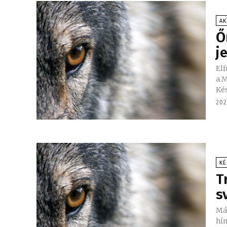
AK
​
j
Elf
a M
Kés
202
KÉ
T
s
Már
hím