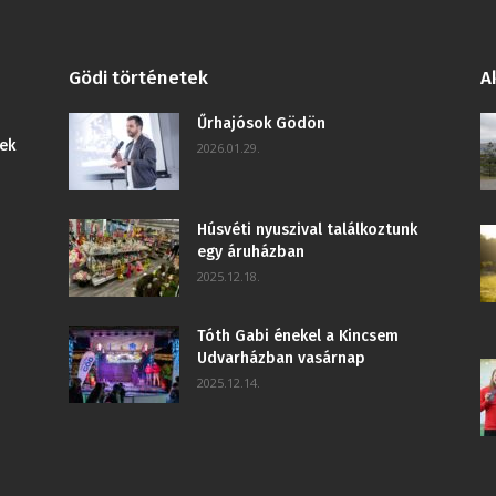
Gödi történetek
A
Űrhajósok Gödön
ek
2026.01.29.
Húsvéti nyuszival találkoztunk
egy áruházban
2025.12.18.
Tóth Gabi énekel a Kincsem
Udvarházban vasárnap
2025.12.14.