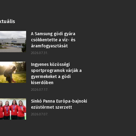
ktuális
A Samsung gödi gyára
csökkentette a víz- és
áramfogyasztását
2026.07.31.
Ingyenes közösségi
sportprogramok várják a
gyermekeket a gödi
kiserdőben
2026.07.17.
Sinkó Panna Európa-bajnoki
ezüstérmet szerzett
2026.07.07.