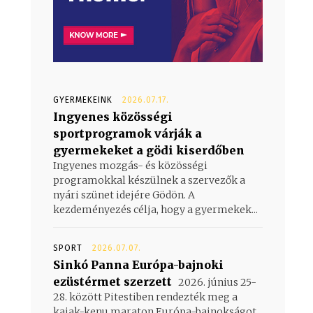
GYERMEKEINK
2026.07.17.
Ingyenes közösségi
sportprogramok várják a
gyermekeket a gödi kiserdőben
Ingyenes mozgás- és közösségi
programokkal készülnek a szervezők a
nyári szünet idejére Gödön. A
kezdeményezés célja, hogy a gyermekek...
SPORT
2026.07.07.
Sinkó Panna Európa-bajnoki
ezüstérmet szerzett
2026. június 25-
28. között Pitestiben rendezték meg a
kajak-kenu maraton Európa-bajnokságot,