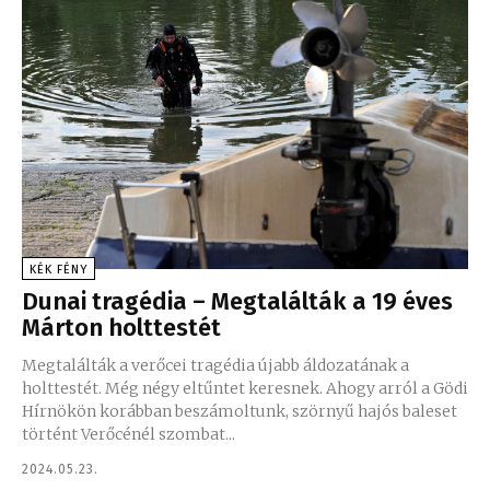
KÉK FÉNY
Dunai tragédia – Megtalálták a 19 éves
Márton holttestét
Megtalálták a verőcei tragédia újabb áldozatának a
holttestét. Még négy eltűntet keresnek. Ahogy arról a Gödi
Hírnökön korábban beszámoltunk, szörnyű hajós baleset
történt Verőcénél szombat...
2024.05.23.