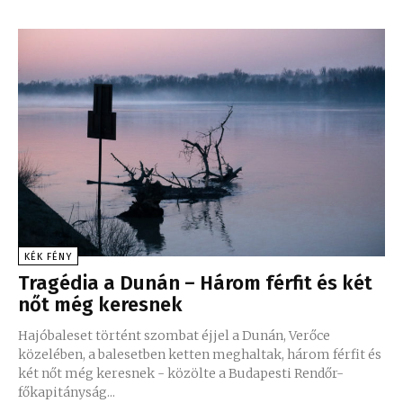
KÉK FÉNY
Tragédia a Dunán – Három férfit és két
nőt még keresnek
Hajóbaleset történt szombat éjjel a Dunán, Verőce
közelében, a balesetben ketten meghaltak, három férfit és
két nőt még keresnek - közölte a Budapesti Rendőr-
főkapitányság...