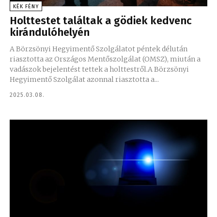
KÉK FÉNY
Holttestet találtak a gödiek kedvenc
kirándulóhelyén
A Börzsönyi Hegyimentő Szolgálatot péntek délután
riasztotta az Országos Mentőszolgálat (OMSZ), miután a
vadászok bejelentést tettek a holttestről.A Börzsönyi
Hegyimentő Szolgálat azonnal riasztotta a...
2025.03.08.