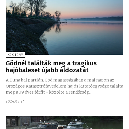
KÉK FÉNY
Gödnél találták meg a tragikus
hajóbaleset újabb áldozatát
A Duna bal partján, Göd magasságában a mai napon az
Országos Katasztrófavédelem hajós kutatóegysége találta
meg a 39 éves férfit - közölte a rendőrség...
2024.05.24.