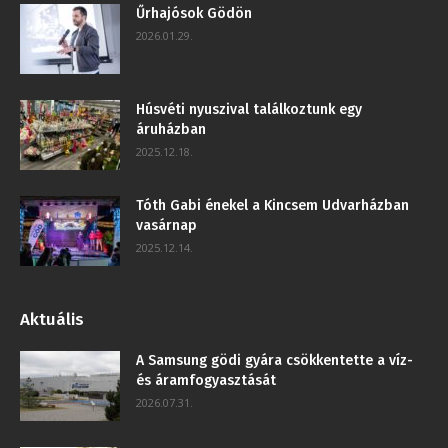
Űrhajósok Gödön
2026.01.29.
Húsvéti nyuszival találkoztunk egy
áruházban
2025.12.18.
Tóth Gabi énekel a Kincsem Udvarházban
vasárnap
2025.12.14.
Aktuális
A Samsung gödi gyára csökkentette a víz-
és áramfogyasztását
2026.07.31.