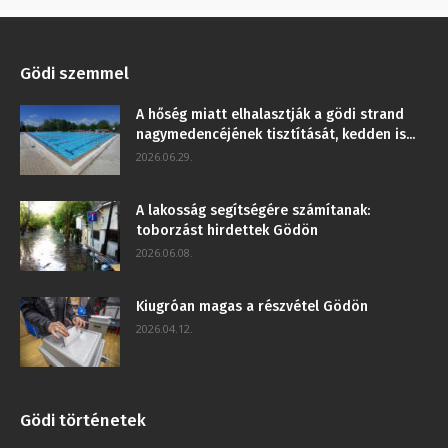
Gödi szemmel
A hőség miatt elhalasztják a gödi strand
nagymedencéjének tisztítását, kedden is...
2026.06.29.
A lakosság segítségére számítanak:
toborzást hirdettek Gödön
2026.06.08.
Kiugróan magas a részvétel Gödön
2026.04.12.
Gödi történetek