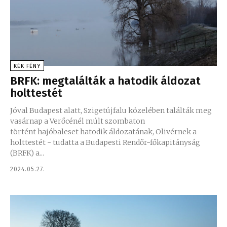
KÉK FÉNY
BRFK: megtalálták a hatodik áldozat
holttestét
Jóval Budapest alatt, Szigetújfalu közelében találták meg
vasárnap a Verőcénél múlt szombaton
történt hajóbaleset hatodik áldozatának, Olivérnek a
holttestét - tudatta a Budapesti Rendőr-főkapitányság
(BRFK) a...
2024.05.27.