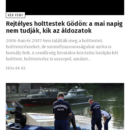
KÉK FÉNY
Rejtélyes holttestek Gödön: a mai napig
nem tudják, kik az áldozatok
2006-ban és 2007-ben találták meg a holttestet,
holttestrészeket, de személyazonosságukat azóta is
homály fedi. A rendőrség hivatalos körözési listáján két
holttest, holttestrész is szerepel, amiket...
2024.06.02.