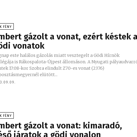
K FÉNY
mbert gázolt a vonat, ezért késtek 
ödi vonatok
nap este halálos gázolás miatt vesztegelt a Gödi Hírnök
égája is Rákospalota-Újpest állomáson. A Nyugati pályaudvarról
tek 17:08-kor Szobra elindult Z70-es vonat (2376)
posztásmegyernél elütött...
3.09.09.
K FÉNY
mbert gázolt a vonat: kimaradó,
éső járatok a gödi vonalon