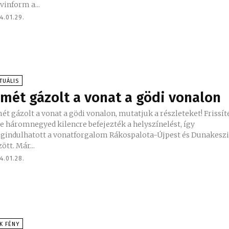
inform a...
4.01.29.
TUÁLIS
smét gázolt a vonat a gödi vonalon
ét gázolt a vonat a gödi vonalon, mutatjuk a részleteket! Frissítés
e háromnegyed kilencre befejezték a helyszínelést, így
gindulhatott a vonatforgalom Rákospalota-Újpest és Dunakesz
ött. Már...
4.01.28.
K FÉNY