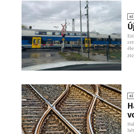
KÉ
Ú
Ezú
ren
éle
202
KÉ
H
v
Hal
hét