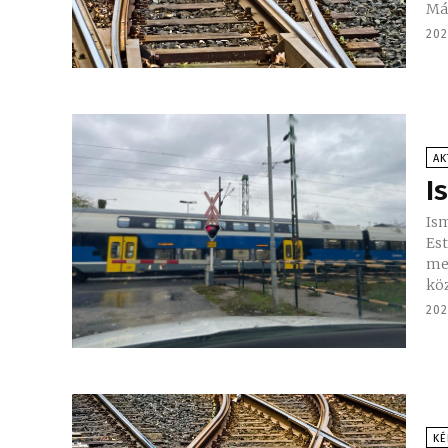
Máv
202
AK
I
Ism
Est
me
köz
202
KÉ