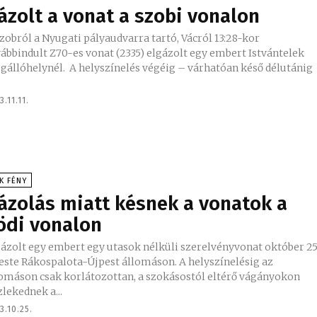
ázolt a vonat a szobi vonalon
zobról a Nyugati pályaudvarra tartó, Vácról 13:28-kor
ábbindult Z70-es vonat (2335) elgázolt egy embert Istvántelek
nél. A helyszínelés végéig – várhatóan késő délutánig
3.11.11.
K FÉNY
ázolás miatt késnek a vonatok a
ödi vonalon
gázolt egy embert egy utasok nélküli szerelvényvonat október 2
este Rákospalota-Újpest állomáson. A helyszínelésig az
lomáson csak korlátozottan, a szokásostól eltérő vágányokon
lekednek a...
3.10.25.