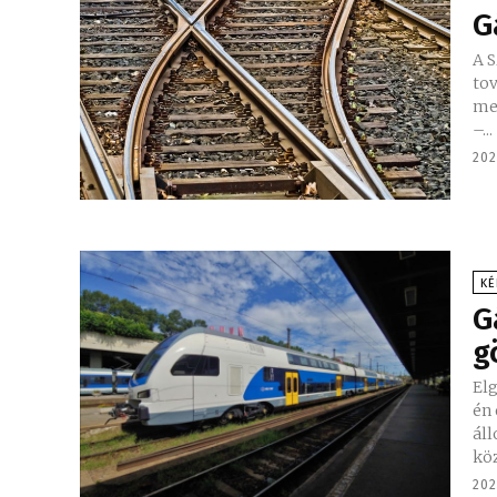
G
A S
tov
megállóhely
–...
202
KÉ
G
g
El
én 
ál
köz
202