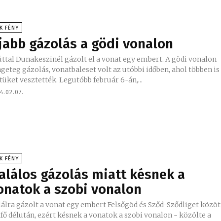
K FÉNY
jabb gázolás a gödi vonalon
ttal Dunakeszinél gázolt el a vonat egy embert. A gödi vonalon
geteg gázolás, vonatbaleset volt az utóbbi időben, ahol többen is
tüket vesztették. Legutóbb február 6-án,...
4.02.07.
K FÉNY
alálos gázolás miatt késnek a
onatok a szobi vonalon
álra gázolt a vonat egy embert Felsőgöd és Sződ-Sződliget közöt
fő délután, ezért késnek a vonatok a szobi vonalon - közölte a