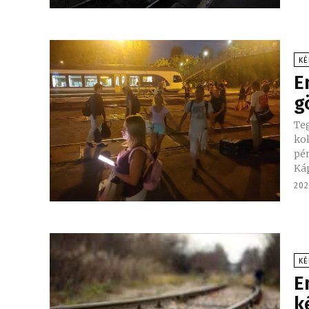
KÉ
E
g
Teg
koll
pén
Ká
202
KÉ
E
k