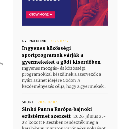
GYERMEKEINK
2026.07.17.
Ingyenes közösségi
sportprogramok várják a
gyermekeket a gödi kiserdőben
Ingyenes mozgás- és közösségi
programokkal készülnek a szervezők a
i
nyári szünet idejére Gödön. A
kezdeményezés célja, hogy a gyermekek...
SPORT
2026.07.07.
Sinkó Panna Európa-bajnoki
ezüstérmet szerzett
2026. június 25-
28. között Pitestiben rendezték meg a
kajak-kenu maraton Európa-bajnokságot,