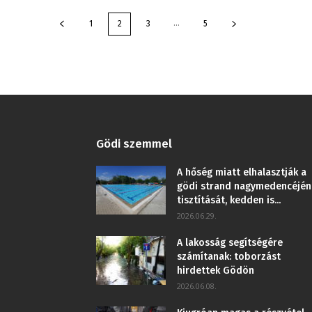
...
1
2
3
5
Gödi szemmel
A hőség miatt elhalasztják a
gödi strand nagymedencéjén
tisztítását, kedden is...
2026.06.29.
A lakosság segítségére
számítanak: toborzást
hirdettek Gödön
2026.06.08.