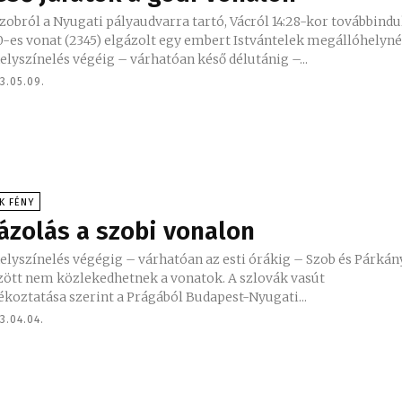
zobról a Nyugati pályaudvarra tartó, Vácról 14:28-kor továbbindu
-es vonat (2345) elgázolt egy embert Istvántelek megállóhelyné
elyszínelés végéig – várhatóan késő délutánig –...
3.05.09.
K FÉNY
ázolás a szobi vonalon
elyszínelés végégig – várhatóan az esti órákig – Szob és Párkán
tt nem közlekedhetnek a vonatok. A szlovák vasút
ékoztatása szerint a Prágából Budapest-Nyugati...
3.04.04.