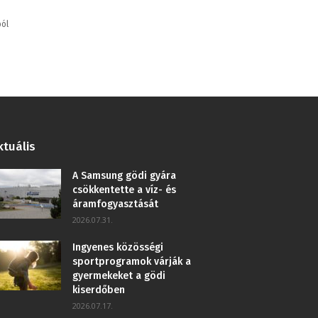
ból
ktuális
A Samsung gödi gyára
csökkentette a víz- és
áramfogyasztását
2026.07.31.
Ingyenes közösségi
sportprogramok várják a
gyermekeket a gödi
kiserdőben
2026.07.17.