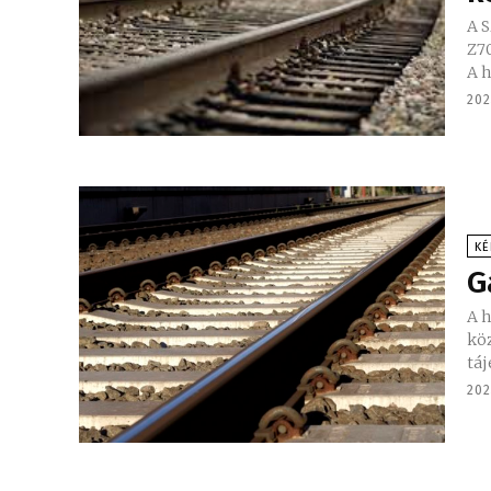
A S
Z70
A h
202
KÉ
G
A h
közö
táj
202