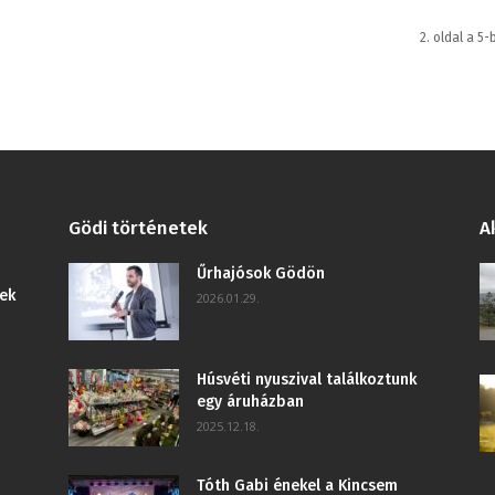
2. oldal a 5-
Gödi történetek
A
Űrhajósok Gödön
ek
2026.01.29.
Húsvéti nyuszival találkoztunk
egy áruházban
2025.12.18.
Tóth Gabi énekel a Kincsem