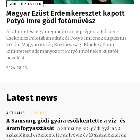
GÖDI TÖRTÉNETEK
Magyar Ezüst Érdemkeresztet kapott
Potyó Imre gödi fotóművész
A kitüntetést egy megindító ünnepségen, a Károlyi-
Csekonics Palotában adták át Potyó Imrének augusztus
20-án. Magyarország Köztársasági Elnöke állami
kitüntetést adományozott Potyó Imrének a kutatói,
nevelési...
2024.08.23.
Latest news
AKTUÁLIS
2026.07.31.
A Samsung gödi gyára csökkentette a víz- és
áramfogyasztását
A Samsung SDI gödi gyára 50
százalékkal csökkentette az ivóvíz és 10 százalékkal az