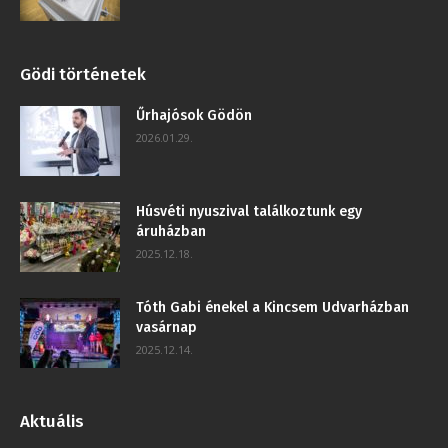
Gödi történetek
Űrhajósok Gödön
2026.01.29.
Húsvéti nyuszival találkoztunk egy
áruházban
2025.12.18.
Tóth Gabi énekel a Kincsem Udvarházban
vasárnap
2025.12.14.
Aktuális