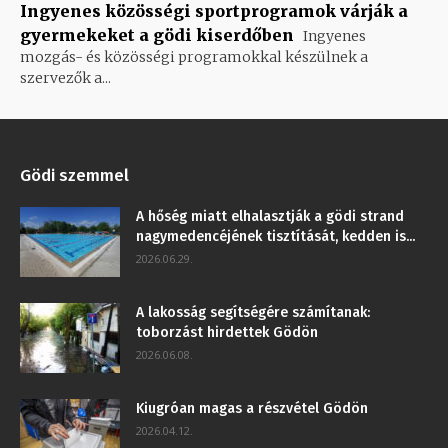
Ingyenes közösségi sportprogramok várják a
gyermekeket a gödi kiserdőben
Ingyenes
mozgás- és közösségi programokkal készülnek a
szervezők a...
Gödi szemmel
A hőség miatt elhalasztják a gödi strand
nagymedencéjének tisztítását, kedden is...
2026.06.29.
A lakosság segítségére számítanak:
toborzást hirdettek Gödön
2026.06.08.
Kiugróan magas a részvétel Gödön
2026.04.12.