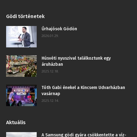
Gödi történetek
Űrhajósok Gödön
2026.01.29.
Húsvéti nyuszival találkoztunk egy
áruházban
2025.12.18.
Tóth Gabi énekel a Kincsem Udvarházban
vasárnap
2025.12.14.
Aktuális
A Samsung gödi gyára csökkentette a víz-