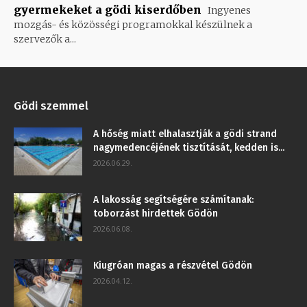
gyermekeket a gödi kiserdőben
Ingyenes
mozgás- és közösségi programokkal készülnek a
szervezők a...
Gödi szemmel
A hőség miatt elhalasztják a gödi strand
nagymedencéjének tisztítását, kedden is...
2026.06.29.
A lakosság segítségére számítanak:
toborzást hirdettek Gödön
2026.06.08.
Kiugróan magas a részvétel Gödön
2026.04.12.