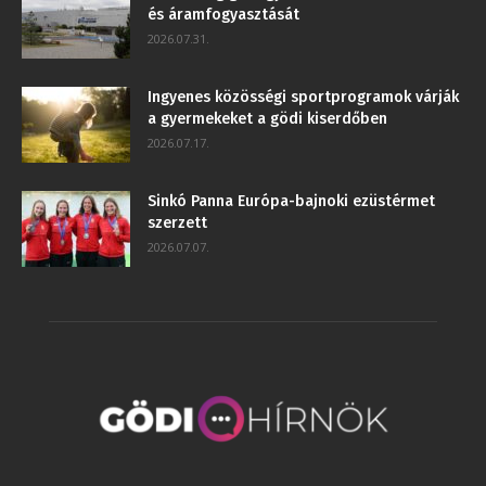
és áramfogyasztását
2026.07.31.
Ingyenes közösségi sportprogramok várják
a gyermekeket a gödi kiserdőben
2026.07.17.
Sinkó Panna Európa-bajnoki ezüstérmet
szerzett
2026.07.07.