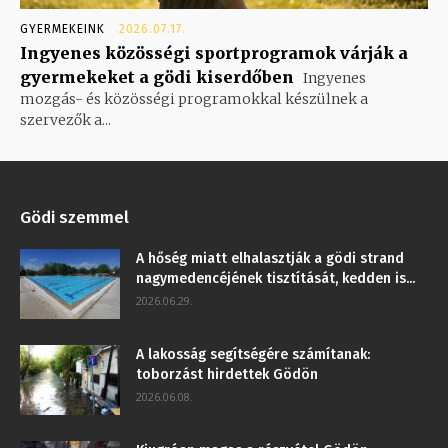
GYERMEKEINK
2026.07.17.
Ingyenes közösségi sportprogramok várják a
gyermekeket a gödi kiserdőben
Ingyenes
mozgás- és közösségi programokkal készülnek a
szervezők a...
Gödi szemmel
A hőség miatt elhalasztják a gödi strand
nagymedencéjének tisztítását, kedden is...
2026.06.29.
A lakosság segítségére számítanak:
toborzást hirdettek Gödön
2026.06.08.