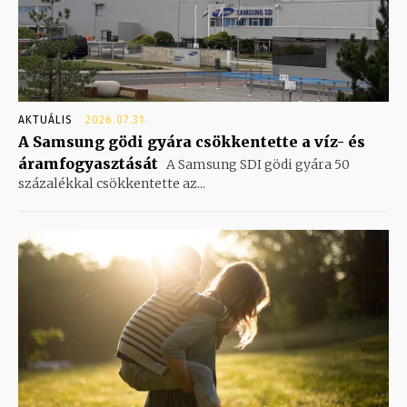
AKTUÁLIS
2026.07.31.
A Samsung gödi gyára csökkentette a víz- és
áramfogyasztását
A Samsung SDI gödi gyára 50
százalékkal csökkentette az...