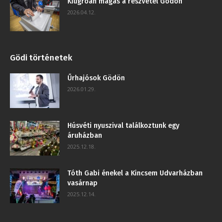
Kiugróan magas a részvétel Gödön
2026.04.12.
Gödi történetek
Űrhajósok Gödön
2026.01.29.
Húsvéti nyuszival találkoztunk egy
áruházban
2025.12.18.
Tóth Gabi énekel a Kincsem Udvarházban
vasárnap
2025.12.14.