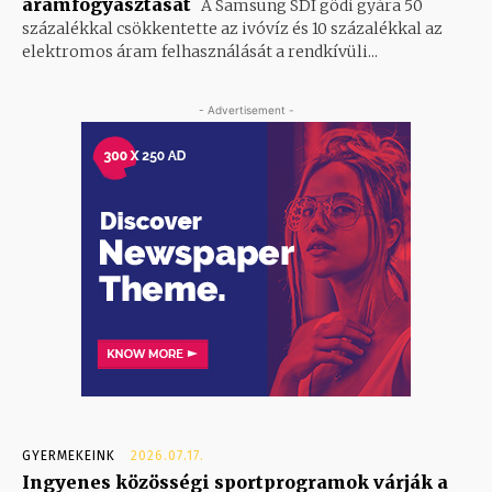
áramfogyasztását
A Samsung SDI gödi gyára 50
százalékkal csökkentette az ivóvíz és 10 százalékkal az
elektromos áram felhasználását a rendkívüli...
- Advertisement -
GYERMEKEINK
2026.07.17.
Ingyenes közösségi sportprogramok várják a