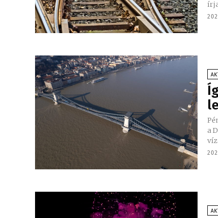
írj
202
AK
Í
l
Pén
a Duna 
víz
202
AK