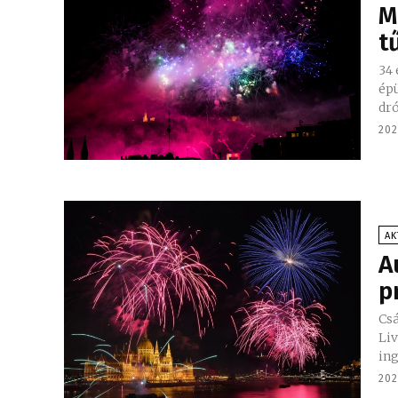
M
t
34 
épü
dró
202
AK
A
p
Csá
Liv
in
202