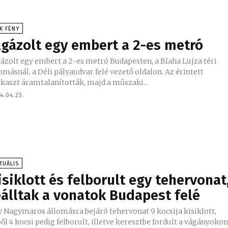
K FÉNY
lgázolt egy embert a 2-es metró
ázolt egy embert a 2-es metró Budapesten, a Blaha Lujza téri
omásnál, a Déli pályaudvar felé vezető oldalon. Az érintett
kaszt áramtalanították, majd a műszaki...
4.04.25.
TUÁLIS
isiklott és felborult egy tehervonat
eálltak a vonatok Budapest felé
y Nagymaros állomásra bejáró tehervonat 9 kocsija kisiklott,
ől 4 kocsi pedig felborult, illetve keresztbe fordult a vágányokon