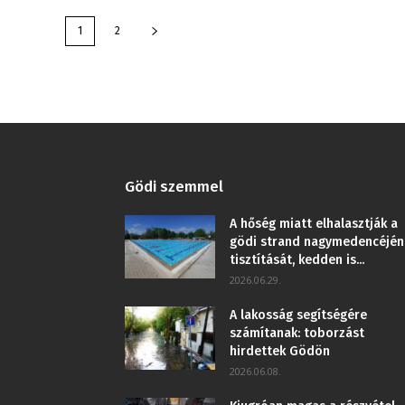
1
2
Gödi szemmel
A hőség miatt elhalasztják a
gödi strand nagymedencéjén
tisztítását, kedden is...
2026.06.29.
A lakosság segítségére
számítanak: toborzást
hirdettek Gödön
2026.06.08.