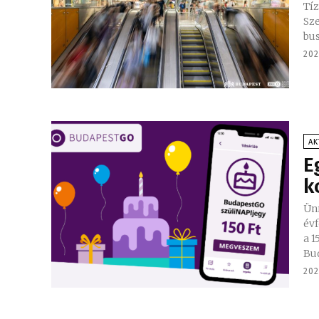
Tíz
Sz
bus
202
AK
E
k
Ün
év
a 150 f
Bud
202