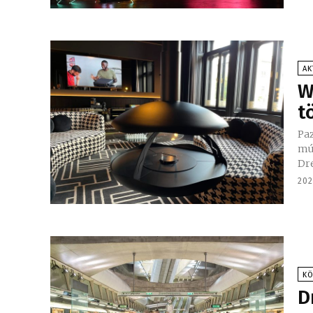
AK
W
t
Paz
múl
202
K
D