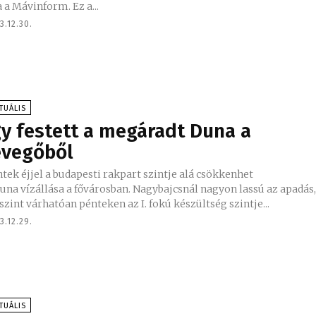
a a Mávinform. Ez a...
3.12.30.
TUÁLIS
gy festett a megáradt Duna a
evegőből
tek éjjel a budapesti rakpart szintje alá csökkenhet
vízállása a fővárosban. Nagybajcsnál nagyon lassú az apadás, a
szint várhatóan pénteken az I. fokú készültség szintje...
3.12.29.
TUÁLIS