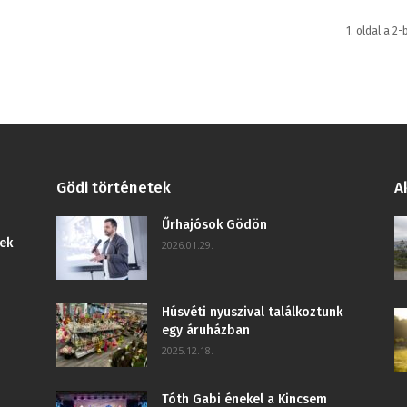
1. oldal a 2-
Gödi történetek
A
Űrhajósok Gödön
ek
2026.01.29.
Húsvéti nyuszival találkoztunk
egy áruházban
2025.12.18.
Tóth Gabi énekel a Kincsem