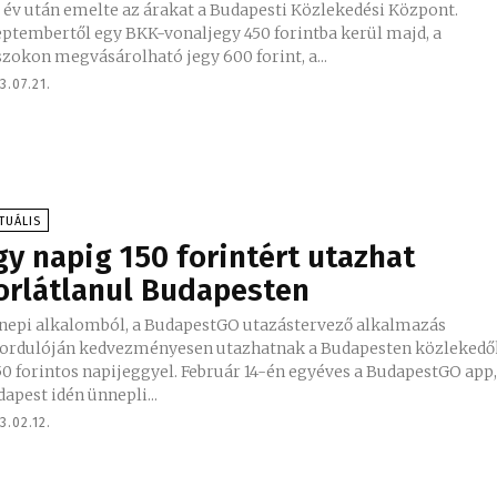
 év után emelte az árakat a Budapesti Közlekedési Központ.
eptembertől egy BKK-vonaljegy 450 forintba kerül majd, a
zokon megvásárolható jegy 600 forint, a...
3.07.21.
TUÁLIS
gy napig 150 forintért utazhat
orlátlanul Budapesten
nepi alkalomból, a BudapestGO utazástervező alkalmazás
fordulóján kedvezményesen utazhatnak a Budapesten közlekedő
orintos napijeggyel. Február 14-én egyéves a BudapestGO app,
apest idén ünnepli...
3.02.12.