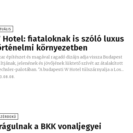
TUÁLIS
 Hotel: fiataloknak is szóló luxus
örténelmi környezetben
ar építészet és magával ragadó dizájn adja vissza Budapest
tjának, jelenének és jövőjének lüktető szívét az átalakított
Drechsler-palotában. "A budapesti W Hotel túlszárnyalja a Los...
3.08.08.
ÖZÉRDEKŰ
rágulnak a BKK vonaljegyei