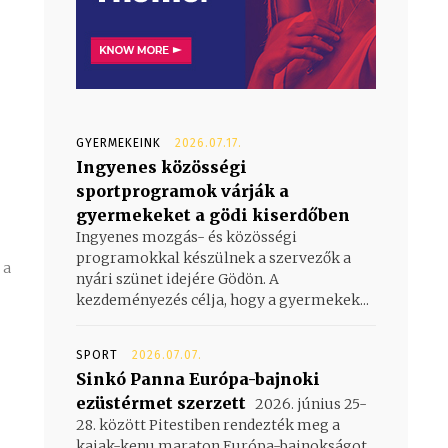
GYERMEKEINK
2026.07.17.
Ingyenes közösségi
sportprogramok várják a
gyermekeket a gödi kiserdőben
Ingyenes mozgás- és közösségi
programokkal készülnek a szervezők a
nyári szünet idejére Gödön. A
kezdeményezés célja, hogy a gyermekek...
SPORT
2026.07.07.
Sinkó Panna Európa-bajnoki
ezüstérmet szerzett
2026. június 25-
28. között Pitestiben rendezték meg a
kajak-kenu maraton Európa-bajnokságot,