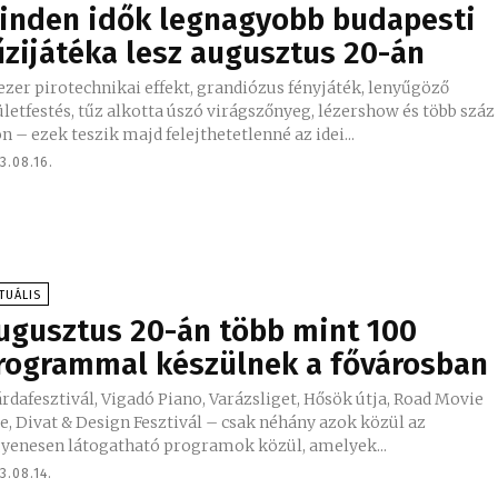
inden idők legnagyobb budapesti
űzijátéka lesz augusztus 20-án
ezer pirotechnikai effekt, grandiózus fényjáték, lenyűgöző
letfestés, tűz alkotta úszó virágszőnyeg, lézershow és több száz
n – ezek teszik majd felejthetetlenné az idei...
3.08.16.
TUÁLIS
ugusztus 20-án több mint 100
rogrammal készülnek a fővárosban
rdafesztivál, Vigadó Piano, Varázsliget, Hősök útja, Road Movie
e, Divat & Design Fesztivál – csak néhány azok közül az
gyenesen látogatható programok közül, amelyek...
3.08.14.