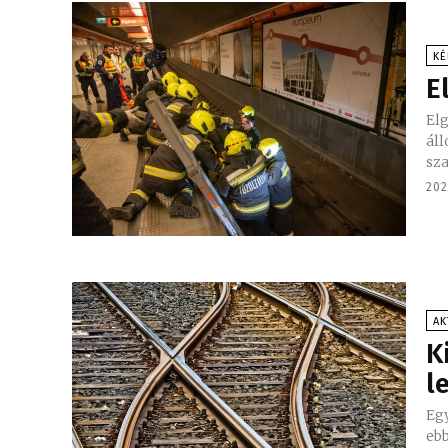
KÉ
E
Elg
áll
sza
202
AK
K
l
Eg
ebb