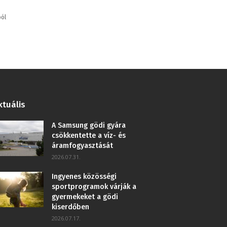
ból
ktuális
A Samsung gödi gyára
csökkentette a víz- és
áramfogyasztását
2026.07.31.
Ingyenes közösségi
sportprogramok várják a
gyermekeket a gödi
kiserdőben
2026.07.17.