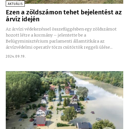
AKTUÁLIS
Ezen a zöldszámon tehet bejelentést az
árvíz idején
Az árvízi védekezéssel összefüggésben egy zöldszámot
hozott létre a kormány – jelentette be a
Belügyminisztérium parlamenti államtitkára az
árvízvédelmi operatív törzs csütörtök reggeli ülése...
2024.09.19.