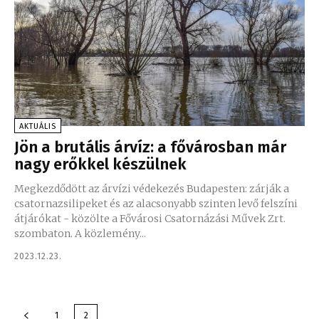
AKTUÁLIS
Jön a brutális árvíz: a fővárosban már
nagy erőkkel készülnek
Megkezdődött az árvízi védekezés Budapesten: zárják a
csatornazsilipeket és az alacsonyabb szinten levő felszíni
átjárókat - közölte a Fővárosi Csatornázási Művek Zrt.
szombaton. A közlemény...
2023.12.23.
1
2