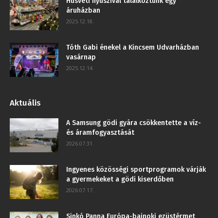
Húsvéti nyuszival találkoztunk egy
áruházban
2025.12.18.
Tóth Gabi énekel a Kincsem Udvarházban
vasárnap
2025.12.14.
Aktuális
A Samsung gödi gyára csökkentette a víz-
és áramfogyasztását
2026.07.31.
Ingyenes közösségi sportprogramok várják
a gyermekeket a gödi kiserdőben
2026.07.17.
Sinkó Panna Európa-bajnoki ezüstérmet