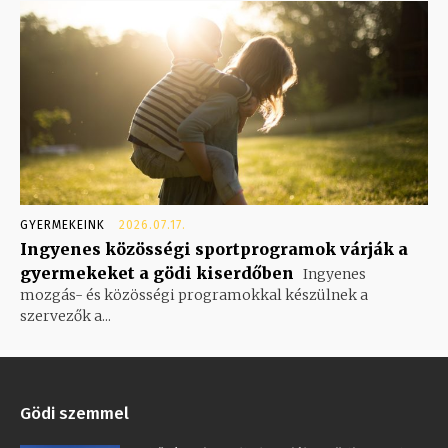
GYERMEKEINK
2026.07.17.
Ingyenes közösségi sportprogramok várják a
gyermekeket a gödi kiserdőben
Ingyenes
mozgás- és közösségi programokkal készülnek a
szervezők a...
Gödi szemmel