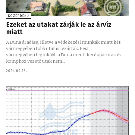
KÖZÉRDEKŰ
Ezeket az utakat zárják le az árvíz
miatt
A Duna áradása, illetve a védekezési munkák miatt két
vármegyében több utat is lezártak. Pest
vármegyében leginkább a Duna menti kerékpárutak és
komphoz vezető utak nem...
2024.09.18.