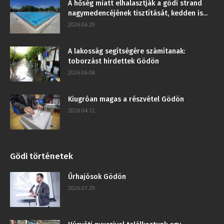
A hőség miatt elhalasztják a gödi strand
nagymedencéjének tisztítását, kedden is...
2026.06.29.
A lakosság segítségére számítanak:
toborzást hirdettek Gödön
2026.06.08.
Kiugróan magas a részvétel Gödön
2026.04.12.
Gödi történetek
Űrhajósok Gödön
2026.01.29.