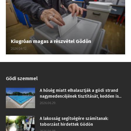
Kiugróan magas a részvétel Gödön
2026.04.12.
Gödi szemmel
A hőség miatt elhalasztják a gödi strand
nagymedencéjének tisztítását, kedden is...
2026.06.29.
A lakosság segítségére számítanak:
toborzást hirdettek Gödön
2026.06.08.