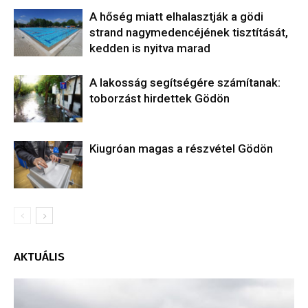
A hőség miatt elhalasztják a gödi
strand nagymedencéjének tisztítását,
kedden is nyitva marad
A lakosság segítségére számítanak:
toborzást hirdettek Gödön
Kiugróan magas a részvétel Gödön
AKTUÁLIS