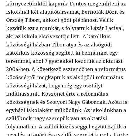
környezetünktől kapunk. Fontos megemlíteni az
iskolánál két alapítótársamat, Bernolák Dórit és
Ország Tibort, akkori gödi plébánost. Velük
kezdtük ezt a munkát, s folytattuk Lázár Lacival,
aki az iskola első vezetője lett. A katolikus
közösségi házban Tibor atya és az alsógödi
katolikus közösség segített ki bennünket egy
teremmel, ahol 7 gyerekkel kezdtük az oktatást
2004-ben. A következő esztendőben a református
közösségtől megkaptuk az alsógödi református
közösségi házat, hogy még egy osztályt
indíthassunk. Köszönet érte a református
közösségnek és Szotyori Nagy Gábornak. Azóta is
egyházi iskolaként működünk. Az iskolánkban a
szülőknek nagy szerepük van az oktatási
folyamatban. A szülői közösséggel együtt zajlik a
nevelés, a tanári és a szülői szeretet karolja körbe