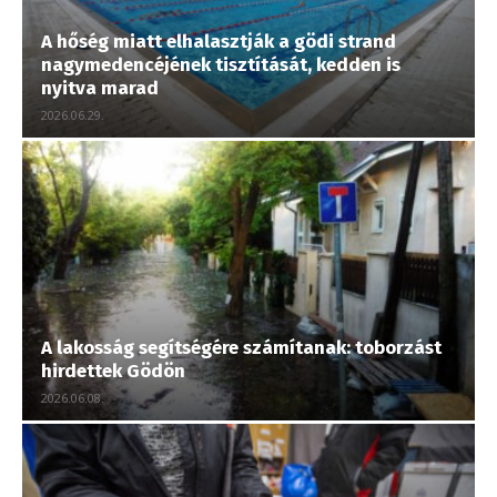
A hőség miatt elhalasztják a gödi strand
nagymedencéjének tisztítását, kedden is
nyitva marad
2026.06.29.
A lakosság segítségére számítanak: toborzást
hirdettek Gödön
2026.06.08.