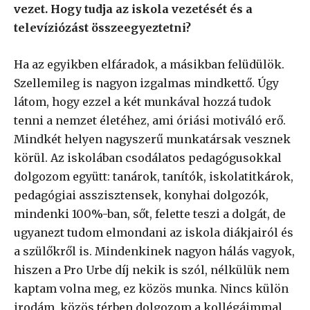
vezet. Hogy tudja az iskola vezetését és a
televíziózást összeegyeztetni?
Ha az egyikben elfáradok, a másikban felüdülök.
Szellemileg is nagyon izgalmas mindkettő. Úgy
látom, hogy ezzel a két munkával hozzá tudok
tenni a nemzet életéhez, ami óriási motiváló erő.
Mindkét helyen nagyszerű munkatársak vesznek
körül. Az iskolában csodálatos pedagógusokkal
dolgozom együtt: tanárok, tanítók, iskolatitkárok,
pedagógiai asszisztensek, konyhai dolgozók,
mindenki 100%-ban, sőt, felette teszi a dolgát, de
ugyanezt tudom elmondani az iskola diákjairól és
a szülőkről is. Mindenkinek nagyon hálás vagyok,
hiszen a Pro Urbe díj nekik is szól, nélkülük nem
kaptam volna meg, ez közös munka. Nincs külön
irodám, közös térben dolgozom a kollégáimmal