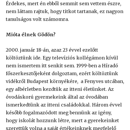
Érdekes, mert én ebből semmit sem vettem észre,
nem láttam rajtuk, hogy titkot tartanak, ez nagyon
tanulságos volt számomra.
Mióta élnek Gödön?
2000. január 18-án, azaz 23 évvel ezelőtt
költöztünk ide. Egy televíziós kollégámon kívül
nem ismertem itt senkit sem. 1999-ben a Híradó
főszerkesztőjeként dolgoztam, ezért költöztünk
vidékről Budapest környékére, a Fenyves utcában,
egy albérletben kezdtük az itteni életünket. Az
óvodáskorú gyermekeink által az óvodában
ismerkedtünk az itteni családokkal. Három évvel
később fogalmazódott meg bennünk az igény,
hogy iskolát hozzunk létre, mert a gyerekeinket
szerettük volna a saját értékeinknek megfelelő