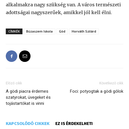
alkalmakra nagy szükség van. A város természeti
adottságai nagyszerűek, amikkel jól kell élni.
CÍMKÉK
Búzaszem Iskola
Göd
Horváth Szilárd
Előző cikk
Következő cikk
A gödi piacra érdemes
Foci: potyogtak a gödi gólok
szatyrokat, üvegeket és
tojástartókat is vinni
KAPCSOLÓDÓ CIKKEK
EZ IS ÉRDEKELHETI