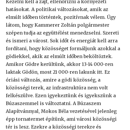
Kezelni kell a zajt, ellenőrizni a környezeti
hatásokat. A politikai változásokat, amik az
elmúlt időben történtek, pozitívnak vélem. Úgy
látom, hogy Kammerer Zoltán polgármester
szépen tudja az együttélést menedzselni. Szereti
és ismeri a várost. Sok időt és energiát kell arra
fordítani, hogy közösséget formáljunk azokkal a
gödiekkel, akik az elmúlt időben beköltöztek.
Amikor Gödre kerültünk, akkor 13-14 000-ren
laktak Gödön, most 21 000-ren lakunk itt. Ez
óriási változás, amire a gödi közösség, a
közösségi terek, az infrastruktúra nem volt
felkészülve. Ezen igyekeztünk és igyekszünk a
Búzaszemmel is változtatni. A Búzaszem
Alapítvánnyal, Mokos Béla vezetésével jelenleg
épp tornatermet építünk, ami városi közösségi
tér is lesz. Ezekre a közösségi terekre és