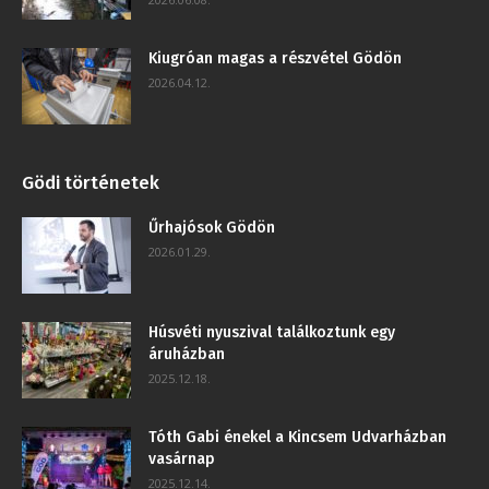
Kiugróan magas a részvétel Gödön
2026.04.12.
Gödi történetek
Űrhajósok Gödön
2026.01.29.
Húsvéti nyuszival találkoztunk egy
áruházban
2025.12.18.
Tóth Gabi énekel a Kincsem Udvarházban
vasárnap
2025.12.14.