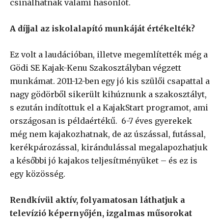
csinálhatnak valami hasonlót.
A díjjal az iskolalapító munkáját értékelték?
Ez volt a laudációban, illetve megemlítették még a
Gödi SE Kajak-Kenu Szakosztályban végzett
munkámat. 2011-12-ben egy jó kis szülői csapattal a
nagy gödörből sikerült kihúznunk a szakosztályt,
s ezután indítottuk el a KajakStart programot, ami
országosan is példaértékű. 6-7 éves gyerekek
még nem kajakozhatnak, de az úszással, futással,
kerékpározással, kirándulással megalapozhatjuk
a későbbi jó kajakos teljesítményüket – és ez is
egy közösség.
Rendkívül aktív, folyamatosan láthatjuk a
televízió képernyőjén, izgalmas műsorokat