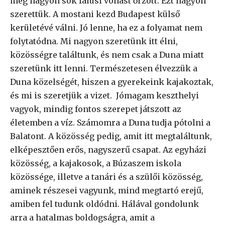
még nagyon sok falusi vonást őrzött. Ezt nagyon
szerettük. A mostani kezd Budapest külső
kerületévé válni. Jó lenne, ha ez a folyamat nem
folytatódna. Mi nagyon szeretünk itt élni,
közösségre találtunk, és nem csak a Duna miatt
szeretünk itt lenni. Természetesen élvezzük a
Duna közelségét, hiszen a gyerekeink kajakoztak,
és mi is szeretjük a vizet. Jómagam keszthelyi
vagyok, mindig fontos szerepet játszott az
életemben a víz. Számomra a Duna tudja pótolni a
Balatont. A közösség pedig, amit itt megtaláltunk,
elképesztően erős, nagyszerű csapat. Az egyházi
közösség, a kajakosok, a Búzaszem iskola
közössége, illetve a tanári és a szülői közösség,
aminek részesei vagyunk, mind megtartó erejű,
amiben fel tudunk oldódni. Hálával gondolunk
arra a hatalmas boldogságra, amit a