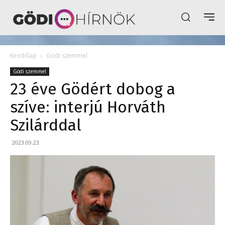
Kezdőlap
Gödi szemmel
Gödi szemmel
23 éve Gödért dobog a
szíve: interjú Horváth
Szilárddal
2023.09.23.